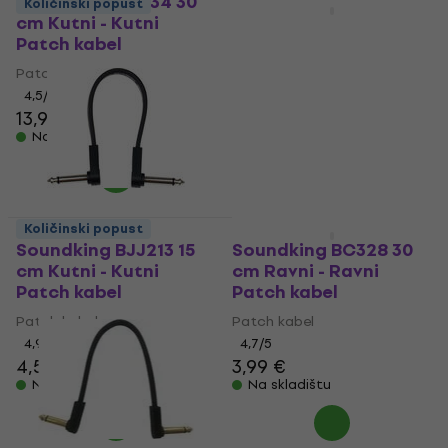
Soundking BC334 30
Količinski popust
Količinski popust
cm Kutni - Kutni
Soundking BB103 30
Patch kabel
cm Ravni - Ravni
Patch kabel
Patch kabel
4,5
/5
Patch kabel
13,90 €
4,5
/5
Na skladištu
4,19 €
Na skladištu
Količinski popust
Soundking BJJ213 15
Soundking BC328 30
cm Kutni - Kutni
cm Ravni - Ravni
Patch kabel
Patch kabel
Patch kabel
Patch kabel
4,9
/5
4,7
/5
4,59 €
5,49 €
3,99 €
Na skladištu
Na skladištu