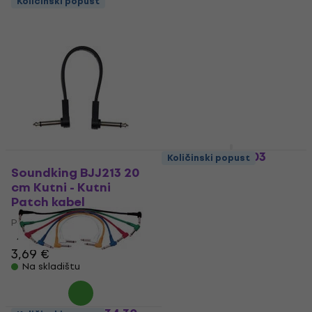
Količinski popust
Soundking AL303
Količinski popust
Volume pedala
Soundking BJJ213 20
cm Kutni - Kutni
Volume pedala
Patch kabel
4
/5
21,90 €
Patch kabel
Na skladištu
4,9
/5
3,69 €
Na skladištu