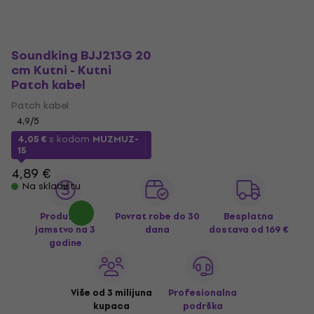
Soundking BJJ213G 20
cm Kutni - Kutni
Patch kabel
Patch kabel
4,9
/5
4,05 €
s kodom
MUZMUZ-
15
4,89 €
Na skladištu
Produženo
Povrat robe do 30
Besplatna
jamstvo na 3
dana
dostava
od 169 €
godine
Više od 3 milijuna
Profesionalna
kupaca
podrška