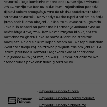
ravnotežu koja kombinira masno dno HC verzije, s vrhunski
vrh SC verzije sve bez 60-ciklus hum. Pojedinačno podesivi
dijelovi polova omogućuju vam da uistinu podešavate ubod
na ravnu ravnotežu. Svi Woodys su dostupni u našem običaju
javor, orah ili crno obojeni kućište, te su dvostruko ugovorio
kako bi ih otporni na povratne informacije. Jednostavno se
pričvršćuje u svoj zvuk, bez ikakvih izmjena bilo koje vrste
potrebne za gitaru i lako se može ukloniti na trenutak
obavijesti. Dolazi s niskim kapacitetom od 14 stopa, kabelom
kvalitete studija koji će izravno priključiti vaš omiljeni AM, PA,
izravni pretinac ili konzolu. Odgovara svim standardnim
šupljinama (3,75 (94 mm) do 4,0 (100 mm), odličnim za sve
standardne tipove akustičnih gitara čelika.
Seymour Duncan Gitare
Seymour Duncan Gitarski magneti
Seymour Duncan Magneti za