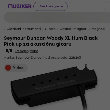
Sve kategorije
Glazbeni instrumenti
Gitare
Gitarski magneti
Magneti za
Seymour Duncan Woody XL Hum Black
Pick up za akustičnu gitaru
5
/5
1 x ocjenjivano
Marka:
Seymour Duncan
Kod proizvoda:
228263
Video