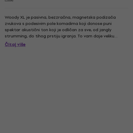
Woody XL je pasivna, bezzračna, magnetska podizača
zvukova s ​​podesivim pole komadima koji donose puni
spektar akustični ton koji je odličan za sve, od jangly
strumming, do tihog prstiju igranja. To vam daje veliku
ravnotežu koja kombinira masno dno HC verzije, s vrhunski
Čitaj više
vrh SC verzije sve bez 60-ciklus hum. Pojedinačno podesivi
dijelovi...