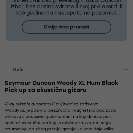
iskren zvuk bez prevelikog troška. Odličan
izbor, bez obzira svirate li svoj prvi akord ili
već godinama nastupate na pozornici.
Ovdje ćete pronaći
Opis
Seymour Duncan Woody XL Hum Black
Pick up za akustičnu gitaru
Ovaj tekst je automatski prijevod sa softvera:
Woody XL je pasivna, bezzračna, magnetska podizača
zvukova s ​​podesivim pole komadima koji donose puni
spektar akustični ton koji je odličan za sve, od jangly
strumming, do tihog prstiju igranja. To vam daje veliku