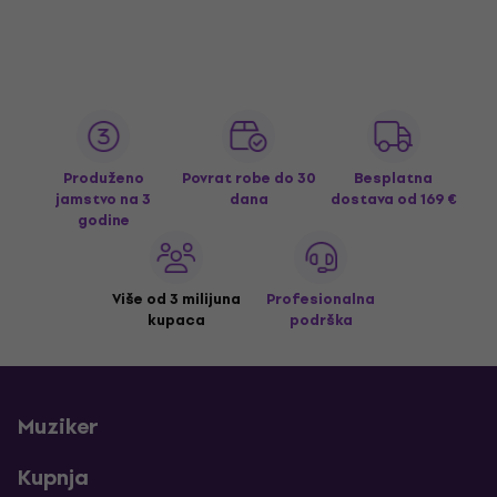
Produženo
Povrat robe do 30
Besplatna
jamstvo na 3
dana
dostava
od 169 €
godine
Više od 3 milijuna
Profesionalna
kupaca
podrška
Muziker
Kupnja