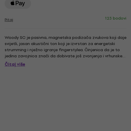
123 bodovi
Pitaj
Woody SC je pasivna, magnetska podizača zvukova koji daje
svijetli, jasan akustični ton koji je izvrstan za energetski
strumming i nježno igranje fingerstylea. Činjenica da je to
jedina zavojnica znači da dobivate još zvonjenja i vrhunske
sjajnosti. Svi Woodys su dostupni u našem običaju javor, orah
Čitaj više
ili crno obojeni kućište, te su dvostruko...