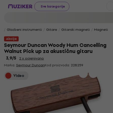
Sve kategorije
Glazbeni instrumenti
Gitare
Gitarski magneti
Magneti za
Akcija
Seymour Duncan Woody Hum Cancelling
Walnut Pick up za akustičnu gitaru
3,9
/5
2 x ocjenjivano
Marka:
Seymour Duncan
Kod proizvoda:
228259
Video