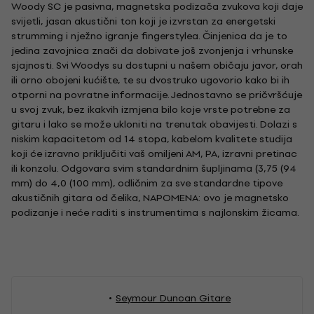
Woody SC je pasivna, magnetska podizača zvukova koji daje
svijetli, jasan akustični ton koji je izvrstan za energetski
strumming i nježno igranje fingerstylea. Činjenica da je to
jedina zavojnica znači da dobivate još zvonjenja i vrhunske
sjajnosti. Svi Woodys su dostupni u našem običaju javor, orah
ili crno obojeni kućište, te su dvostruko ugovorio kako bi ih
otporni na povratne informacije. Jednostavno se pričvršćuje
u svoj zvuk, bez ikakvih izmjena bilo koje vrste potrebne za
gitaru i lako se može ukloniti na trenutak obavijesti. Dolazi s
niskim kapacitetom od 14 stopa, kabelom kvalitete studija
koji će izravno priključiti vaš omiljeni AM, PA, izravni pretinac
ili konzolu. Odgovara svim standardnim šupljinama (3,75 (94
mm) do 4,0 (100 mm), odličnim za sve standardne tipove
akustičnih gitara od čelika, NAPOMENA: ovo je magnetsko
podizanje i neće raditi s instrumentima s najlonskim žicama.
Seymour Duncan Gitare