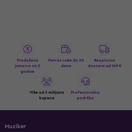
Produženo
Povrat robe do 30
Besplatna
jamstvo na 3
dana
dostava
od 169 €
godine
Više od 3 milijuna
Profesionalna
kupaca
podrška
Muziker