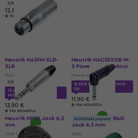
5
/5
4,8
/5
12,80 €
6,19 €
Na skladištu
Na skladištu
Neutrik NA3FM XLR-
Neutrik NAC3FXXB-W-
XLR adapter
S Powercon konektor
XLR-XLR adapter
Powercon konektor
5
/5
8,05 €
s kodom
MUZMUZ-
30
12,35 €
s kodom
MUZMUZ-10
11,90 €
13,90 €
Na skladištu
Na skladištu
Neutrik NP3X Jack 6,3
Neutrik NP2RX-BAG
Količinski popust
mm
Jack 6,3 mm
Jack 6,3 mm
Jack 6,3 mm