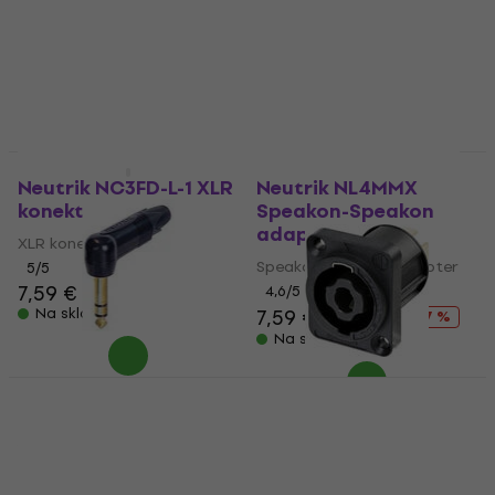
5
/5
4,8
/5
4,60 €
5,49 €
5,80 €
Na skladištu
Na skladištu
Količinski popust
Neutrik NC3FD-L-1 XLR
Neutrik NL4MMX
konektor
Speakon-Speakon
adapter
XLR konektor
Speakon-Speakon adapter
5
/5
7,59 €
4,6
/5
Na skladištu
7,59 €
9,19 €
- 17 %
Na skladištu
Neutrik NP3RX-B Jack
Količinski popust
6,3 mm
Neutrik NL4MPXX
Speakon konektor
Jack 6,3 mm
4,8
/5
Speakon konektor
8,99 €
5
/5