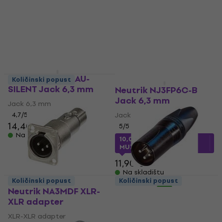
Na skladištu
5,79 €
Na skladištu
Neutrik NP2RX-AU-
Količinski popust
Količinski popust
SILENT Jack 6,3 mm
Neutrik NJ3FP6C-B
Jack 6,3 mm
Jack 6,3 mm
4,7
/5
Jack 6,3 mm
14,40 €
5
/5
Na skladištu
10,01 €
s kodom
MUZMUZ-15
11,90 €
Na skladištu
Količinski popust
Količinski popust
Neutrik NA3MDF XLR-
Neutrik NC3MXX-BAG
XLR adapter
XLR konektor
XLR-XLR adapter
XLR konektor