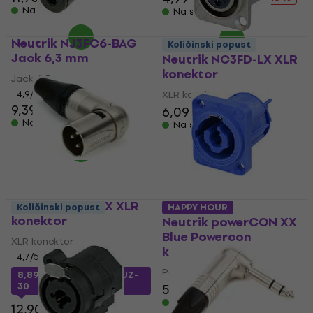
Na skladištu
Na skladištu
Neutrik NJ3FC6-BAG
Količinski popust
Jack 6,3 mm
Neutrik NC3FD-LX XLR
konektor
Jack 6,3 mm
4,9
/5
XLR konektor
9,39 €
6,09 €
Na skladištu
Na skladištu
Neutrik NC3MRX XLR
Količinski popust
HAPPY HOUR
konektor
Neutrik powerCON XX
Blue Powercon
XLR konektor
konektor
4,7
/5
Powercon konektor
8,89 €
s kodom
MUZMUZ-
30
5,29 €
5,99 €
Na skladištu
12,90 €