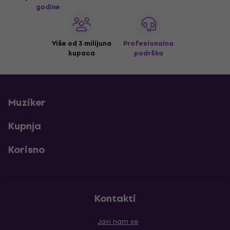
godine
Više od 3 milijuna
Profesionalna
kupaca
podrška
Muziker
Kupnja
Korisno
Kontakti
Javi nam se