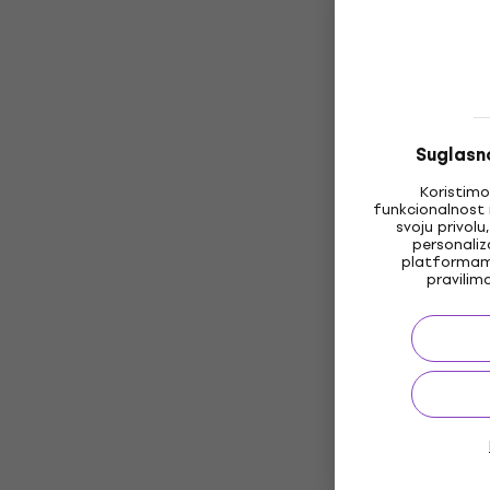
Suglasno
Koristimo
funkcionalnost 
svoju privolu
personaliz
platformama
pravilim