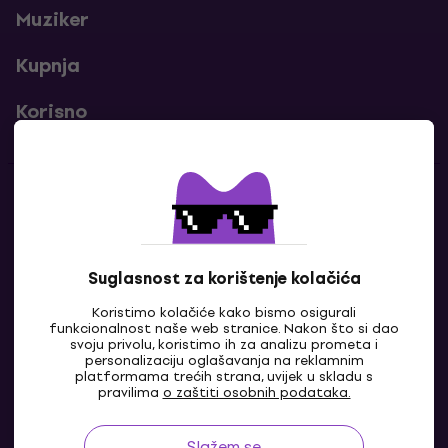
Muziker
Kupnja
Korisno
Kontakti
Javi nam se
Suglasnost za korištenje kolačića
Koristimo kolačiće kako bismo osigurali
funkcionalnost naše web stranice. Nakon što si dao
svoju privolu, koristimo ih za analizu prometa i
personalizaciju oglašavanja na reklamnim
platformama trećih strana, uvijek u skladu s
pravilima
o zaštiti osobnih podataka.
Slažem se