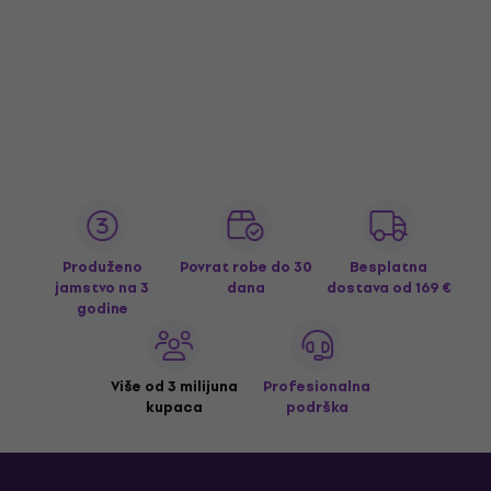
Produženo
Povrat robe do 30
Besplatna
jamstvo na 3
dana
dostava
od 169 €
godine
Više od 3 milijuna
Profesionalna
kupaca
podrška