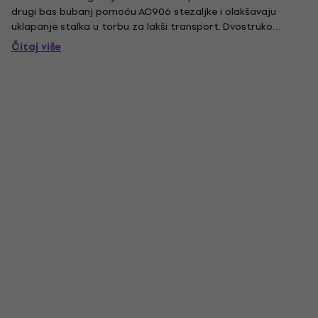
drugi bas bubanj pomoću AC906 stezaljke i olakšavaju
uklapanje stalka u torbu za lakši transport. Dvostruko
ojačane noge za Hi-Hat. Gumene nožice s šiljcima za bolju
Čitaj više
stabilnost.