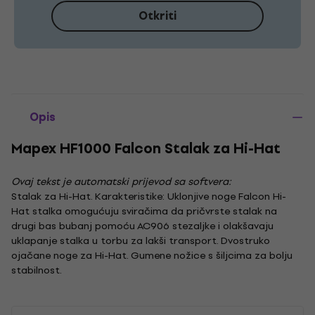
Otkriti
Opis
Mapex HF1000 Falcon Stalak za Hi-Hat
Ovaj tekst je automatski prijevod sa softvera:
Stalak za Hi-Hat. Karakteristike: Uklonjive noge Falcon Hi-
Hat stalka omogućuju sviračima da pričvrste stalak na
drugi bas bubanj pomoću AC906 stezaljke i olakšavaju
uklapanje stalka u torbu za lakši transport. Dvostruko
ojačane noge za Hi-Hat. Gumene nožice s šiljcima za bolju
stabilnost.