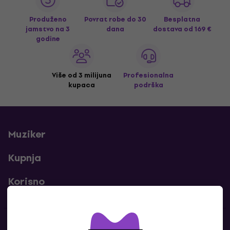
Produženo
Povrat robe do 30
Besplatna
jamstvo na 3
dana
dostava
od 169 €
godine
Više od 3 milijuna
Profesionalna
kupaca
podrška
Muziker
Kupnja
Korisno