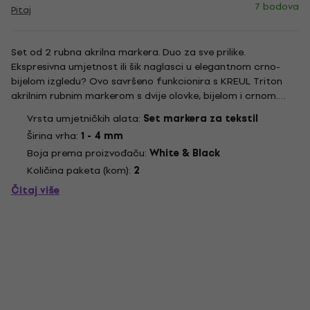
7 bodova
Pitaj
Set od 2 rubna akrilna markera. Duo za sve prilike.
Ekspresivna umjetnost ili šik naglasci u elegantnom crno-
bijelom izgledu? Ovo savršeno funkcionira s KREUL Triton
akrilnim rubnim markerom s dvije olovke, bijelom i crnom.
Crno-bijeli akrilni markeri dolaze s klinastim vrhom koji se
Vrsta umjetničkih alata:
Set markera za tekstil
može koristiti na dva načina. Šira strana je savršena za...
Širina vrha:
1 - 4 mm
Boja prema proizvođaču:
White & Black
Količina paketa (kom):
2
Čitaj više