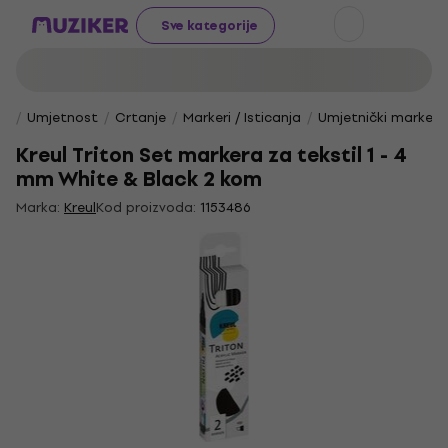
Sve kategorije
Umjetnost
Crtanje
Markeri / Isticanja
Umjetnički markeri
Kreul Triton Set markera za tekstil 1 - 4
mm White & Black 2 kom
Marka:
Kreul
Kod proizvoda:
1153486