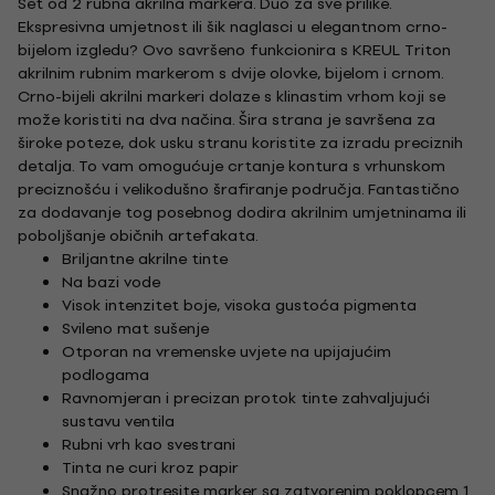
Set od 2 rubna akrilna markera. Duo za sve prilike.
Ekspresivna umjetnost ili šik naglasci u elegantnom crno-
bijelom izgledu? Ovo savršeno funkcionira s KREUL Triton
akrilnim rubnim markerom s dvije olovke, bijelom i crnom.
Crno-bijeli akrilni markeri dolaze s klinastim vrhom koji se
može koristiti na dva načina. Šira strana je savršena za
široke poteze, dok usku stranu koristite za izradu preciznih
detalja. To vam omogućuje crtanje kontura s vrhunskom
preciznošću i velikodušno šrafiranje područja. Fantastično
za dodavanje tog posebnog dodira akrilnim umjetninama ili
poboljšanje običnih artefakata.
Briljantne akrilne tinte
Na bazi vode
Visok intenzitet boje, visoka gustoća pigmenta
Svileno mat sušenje
Otporan na vremenske uvjete na upijajućim
podlogama
Ravnomjeran i precizan protok tinte zahvaljujući
sustavu ventila
Rubni vrh kao svestrani
Tinta ne curi kroz papir
Snažno protresite marker sa zatvorenim poklopcem 1