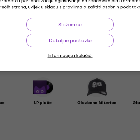
prometa i personalizaciju oglašavanja na reklamnim platformam
rećih strana, uvijek u skladu s pravilima
o zaštiti osobnih podatak
Slažem se
i
Detaljne postavke
Informacije i kolačići
prema
pe
LP ploče
Glazbene šilterice
Gla