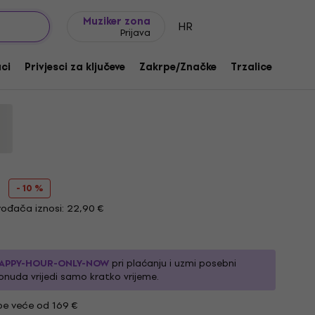
Ideje za poklon
FAQ
Muziker Blog
Muziker zona
HR
Prijava
Time Black XL Košulja
aci
Privjesci za ključeve
Zakrpe/Značke
Trzalice
Poklo
:
1181835
- 10 %
ođača iznosi: 22,90 €
APPY-HOUR-ONLY-NOW
pri plaćanju i uzmi posebni
onuda vrijedi samo kratko vrijeme.
e veće od 169 €