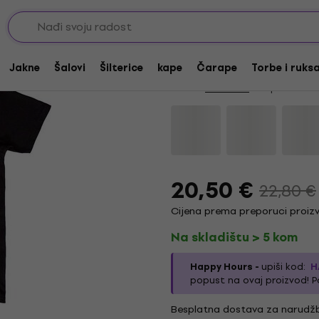
Akcija
HAPPY HOUR
In Flames Buried in 
Jakne
Šalovi
Šilterice
kape
Čarape
Torbe i ruks
Marka:
In Flames
Kod proizvoda
20,50 €
22,80 €
Cijena prema preporuci proizv
Na skladištu > 5 kom
Happy Hours -
upiši kod:
H
popust na ovaj proizvod! P
Besplatna dostava za narudžb