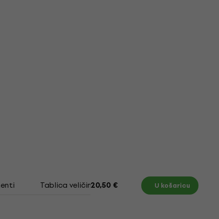
enti
Tablica veličina
20,50 €
U košaricu