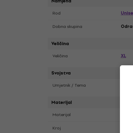
Namjena
Unis
Rod
Dobna skupina
Odra
Veličina
XL
Veličina
Svojstva
Umjetnik / Tema
In Fl
Materijal
Materijal
Pamu
Kroj
Regul