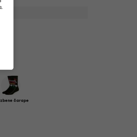
a
a.
zbene čarape