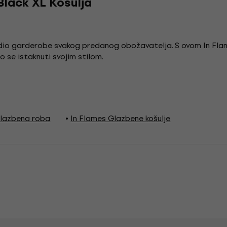
Black XL Košulja
je dio garderobe svakog predanog obožavatelja. S ovom In 
 se istaknuti svojim stilom.
Glazbena roba
In Flames Glazbene košulje