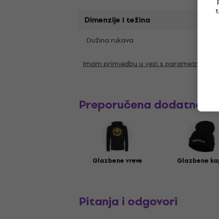
t
Dimenzije i težina
Kratk
Dužina rukava
Imam primjedbu u vezi s parametrima
Preporučena dodatna o
Glazbene vreve
Glazbene ka
Pitanja i odgovori