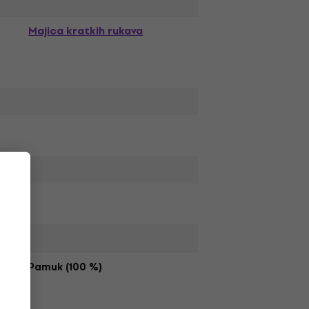
Majica kratkih rukava
Pamuk (100 %)