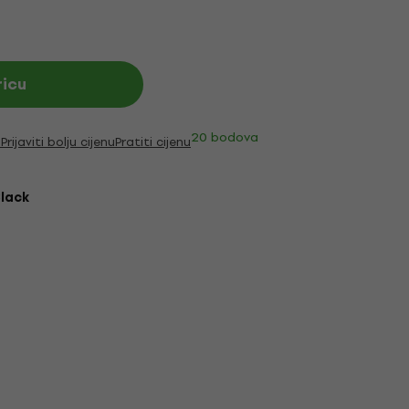
ricu
20 bodova
i
Prijaviti bolju cijenu
Pratiti cijenu
lack