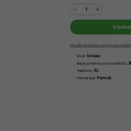
U koša
Pitaj
Podijeliti
Spremiti
Usporedit
Rod:
Unisex
Boja prema proizvođaču:
B
Veličina:
XL
Materijal:
Pamuk