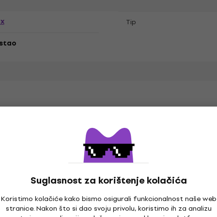
ex
Tip
stao
ames
Suglasnost za korištenje kolačića
k
Specifikacija materijala
Koristimo kolačiće kako bismo osigurali funkcionalnost naše web
stranice. Nakon što si dao svoju privolu, koristimo ih za analizu
aran kroj