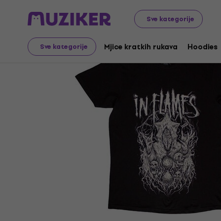
Merch
Glazbena roba
Mjice kratkih rukava
Sve kategorije
Mjice kratkih rukava
Hoodies
Sve kategorije