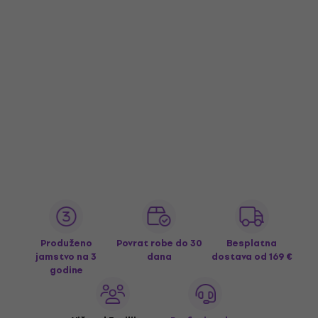
Produženo
Povrat robe do 30
Besplatna
jamstvo na 3
dana
dostava
od 169 €
godine