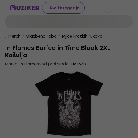
Sve kategorije
Merch
Glazbena roba
Mjice kratkih rukava
In Flames Buried in Time Black 2XL
Košulja
Marka:
In Flames
Kod proizvoda:
1181836