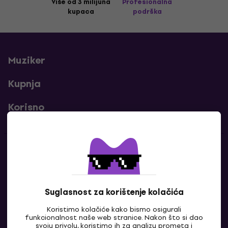
Više od 3 milijuna
Profesionalna
kupaca
podrška
Muziker
Kupnja
Korisno
Kontakti
Javi nam se
Suglasnost za korištenje kolačića
Koristimo kolačiće kako bismo osigurali
funkcionalnost naše web stranice. Nakon što si dao
svoju privolu, koristimo ih za analizu prometa i