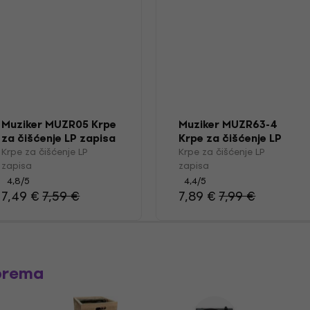
Muziker MUZR05 Krpe
Muziker MUZR63-4
za čišćenje LP zapisa
Krpe za čišćenje LP
zapisa
Krpe za čišćenje LP
Krpe za čišćenje LP
zapisa
zapisa
4,8
/5
4,4
/5
7,49 €
7,59 €
7,89 €
7,99 €
prema