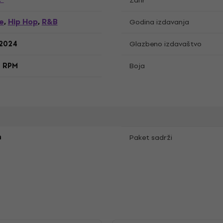
Žanr
e
Hip Hop
R&B
,
,
Godina izdavanja
.2024
Glazbeno izdavaštvo
3 RPM
Boja
m
Paket sadrži