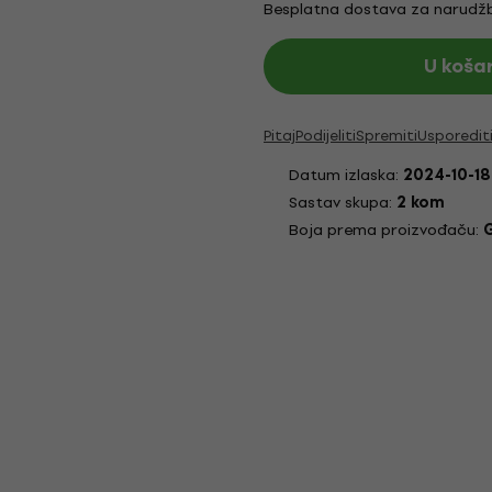
Besplatna dostava za narudžb
U koša
Pitaj
Podijeliti
Spremiti
Usporedit
Datum izlaska:
2024-10-18
Sastav skupa:
2 kom
Boja prema proizvođaču: