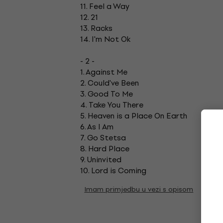
11. Feel a Way
12. 21
13. Racks
14. I'm Not Ok
- 2 -
1. Against Me
2. Could've Been
3. Good To Me
4. Take You There
5. Heaven is a Place On Earth
6. As I Am
7. Go Stetsa
8. Hard Place
9. Uninvited
10. Lord is Coming
Imam primjedbu u vezi s opisom