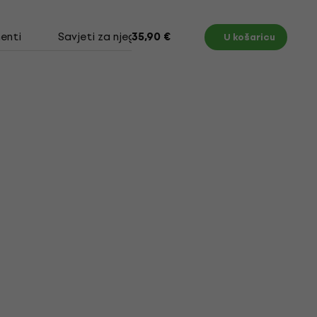
enti
Savjeti za njegu vinilnih ploča
35,90 €
U košaricu