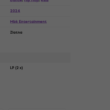
Dance
Hip Hop
R&B
,
,
2024
Mbk Entertainment
Zlatna
LP (2 x)