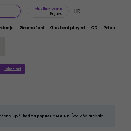
Ideje za poklon
FAQ
Muziker Blog
Muziker zona
HR
Prijava
ow Her (Gold Coloured) (2 LP)
zdanja
Gramofoni
Glazbeni playeri
CD
Pribor
Po
3403
Iskoristi
ošarici upiši
kod za popust MASHUP
. Što više artikala