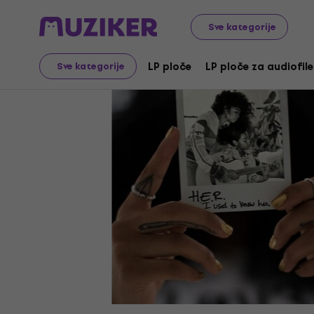
LP ploče i CD-ovi
LP ploče
Sve kategorije
LP ploče
LP ploče za audiofile
Sve kategorije
Video