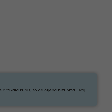
 artikala kupiš, to će cijena biti niža. Ovaj