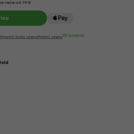
e veće od 79 €
ricu
35 bodova
i
Prijaviti bolju cijenu
Pratiti cijenu
Gold