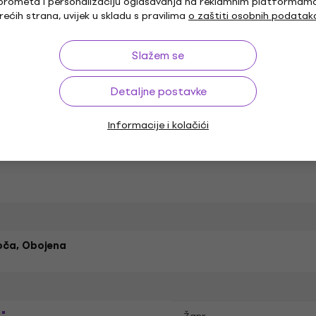
prometa i personalizaciju oglašavanja na reklamnim platformam
rećih strana, uvijek u skladu s pravilima
o zaštiti osobnih podatak
Slažem se
oče
Detaljne postavke
Informacije i kolačići
oča, Obojena
"