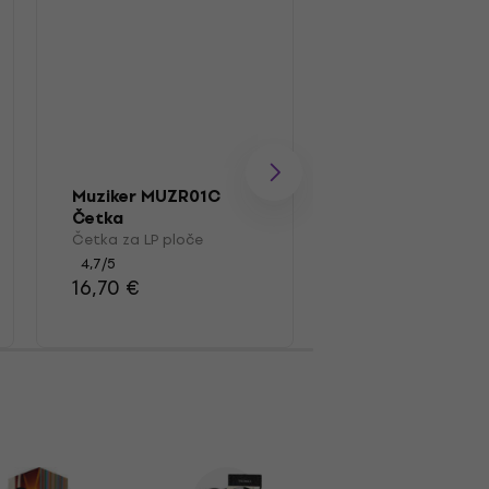
Muziker MUZR01C
Muziker MUZR41
Četka
Kutija za LP plo
Četka za LP ploče
Kutija za LP ploče
4,7
/5
4,4
/5
16,70 €
39,90 €