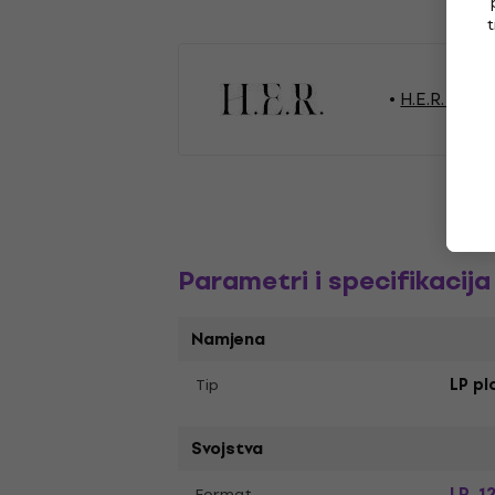
t
H.E.R. LP pl
Parametri i specifikacija
Namjena
Tip
LP pl
Svojstva
LP
12
Format
,