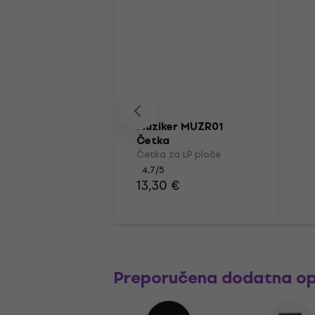
Muziker MUZR01
Četka
Četka za LP ploče
4,7
/5
13,30 €
Preporučena dodatna o