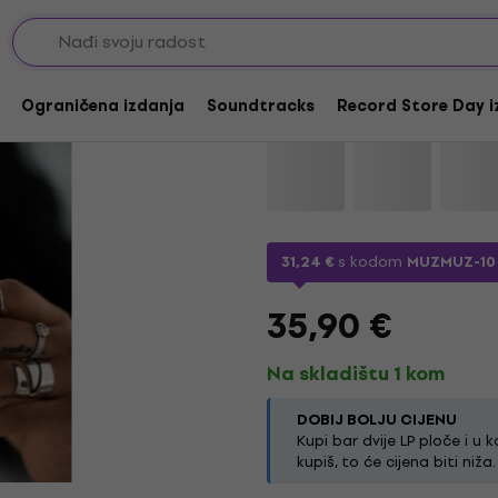
H.E.R. - I Used To Kn
Ograničena izdanja
Soundtracks
Record Store Day i
Marka:
H.E.R.
Kod proizvoda:
115
31,24 €
s kodom
MUZMUZ-10
35,90 €
Na skladištu 1 kom
DOBIJ BOLJU CIJENU
Kupi bar dvije LP ploče i u k
kupiš, to će cijena biti niža.