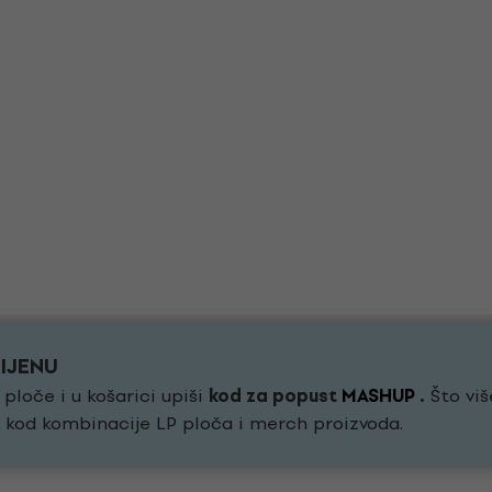
CIJENU
 ploče i u košarici upiši
kod za popust
MASHUP
.
Što više
i kod kombinacije LP ploča i merch proizvoda.