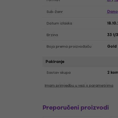
Danc
Sub-žanr
Datum izlaska
18.10
Brzina
33 1/
Boja prema proizvođaču
Gold
Pakiranje
Sastav skupa
2 ko
Imam primjedbu u vezi s parametrima
Preporučeni proizvodi