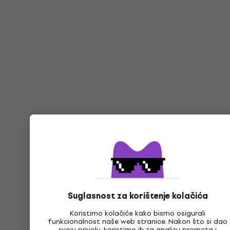
Suglasnost za korištenje kolačića
Koristimo kolačiće kako bismo osigurali
funkcionalnost naše web stranice. Nakon što si dao
svoju privolu, koristimo ih za analizu prometa i