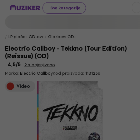
Sve kategorije
LP ploče i CD-ovi
Glazbeni CD-i
Electric Callboy - Tekkno (Tour Edition)
(Reissue) (CD)
4,5
/5
2 x ocjenjivano
Marka:
Electric Callboy
Kod proizvoda:
1181236
Video