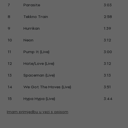
7
Parasite
3:03
8
Tekkno Train
2:58
9
Hurrikan
1:39
10
Neon
3:12
11
Pump It (Live)
3:00
12
Hate/Love (Live)
3:12
13
Spaceman (Live)
3:13
14
We Got The Moves (Live)
3:51
15
Hypa Hypa (Live)
3:44
Imam primjedbu u vezi s opisom