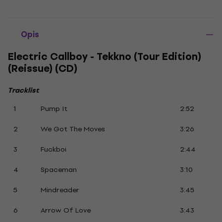
Opis
Electric Callboy - Tekkno (Tour Edition)
(Reissue) (CD)
Tracklist
1
Pump It
2:52
2
We Got The Moves
3:26
3
Fuckboi
2:44
4
Spaceman
3:10
5
Mindreader
3:45
6
Arrow Of Love
3:43