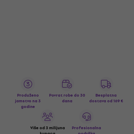
Produženo
Povrat robe do 30
Besplatna
jamstvo na 3
dana
dostava
od 169 €
godine
Više od 3 milijuna
Profesionalna
kupaca
podrška