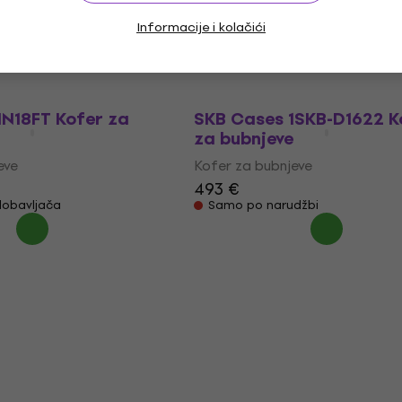
za bubnjeve
Informacije i kolačići
eve
Kofer za bubnjeve
446 €
džbi
Samo po narudžbi
N18FT Kofer za
SKB Cases 1SKB-D1622 K
za bubnjeve
eve
Kofer za bubnjeve
493 €
dobavljača
Samo po narudžbi