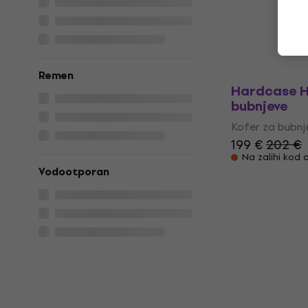
za bubnjeve
Kofer za bubnj
550 €
Samo po naru
Remen
Hardcase H
bubnjeve
Kofer za bubnj
199 €
202 €
Na zalihi kod 
Vodootporan