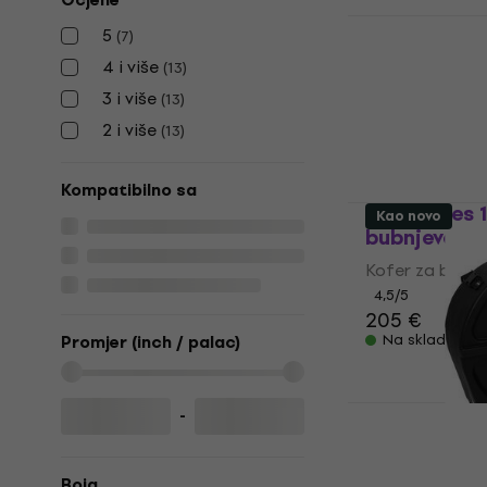
Ocjene
Hardcase H
5
(
7
)
bubnjeve
4 i više
(
13
)
Kofer za bubnj
3 i više
(
13
)
5
/5
2 i više
116 €
(
13
)
Na skladištu
Kompatibilno sa
SKB Cases 
Kao novo
bubnjeve
Kofer za bubnj
4,5
/5
205 €
Na skladištu
Promjer (inch / palac)
-
Hardcase H
bubnjeve (K
Boja