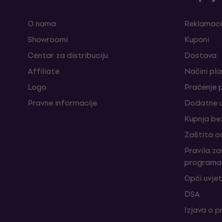
O nama
Reklamaci
Showroomi
Kuponi
Centar za distribuciju
Dostava
Affiliate
Načini pl
Logo
Praćenje 
Pravne informacije
Dodatne u
Kupnja be
Zaštita o
Pravila z
programa 
Opći uvjet
DSA
Izjava o p