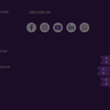
tanja
Javi nam se
mile
ranice