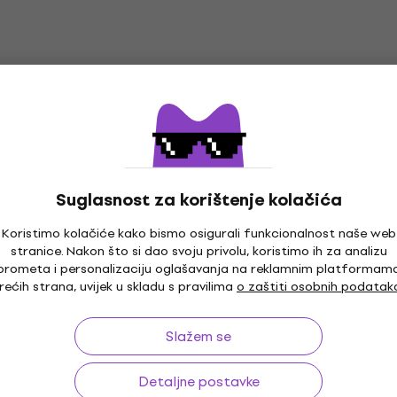
eve
Kofer za bubnjeve
€
194 €
208 €
- 15 %
- 7 %
Na skladištu
SKB-D1618 Kofer za
Hardcase HN14FFS Kofe
bubnjeve
eve
Kofer za bubnjeve
5
/5
139 €
džbi
Suglasnost za korištenje kolačića
Na zalihi kod dobavljača
Koristimo kolačiće kako bismo osigurali funkcionalnost naše web
NP14TR Kofer za
Hardcase HNP12TR Kofe
stranice. Nakon što si dao svoju privolu, koristimo ih za analizu
bubnjeve
prometa i personalizaciju oglašavanja na reklamnim platformam
rećih strana, uvijek u skladu s pravilima
o zaštiti osobnih podatak
eve
Kofer za bubnjeve
5
/5
127 €
Slažem se
dobavljača
Samo po narudžbi
1SKB-D1822 Kofer
SKB Cases 1SKB-D1620 K
Detaljne postavke