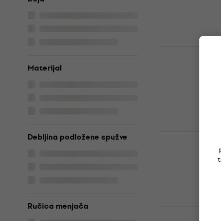
Kofer za bubnj
108 €
127,71 
Na skladištu
SKB Cases 1
bubnjeve
Materijal
Kofer za bubnj
294 €
Samo po naru
Hardcase H
Debljina podložene spužve
bubnjeve
t
Kofer za bubnj
5
/5
158 €
Na zalihi kod 
Ručica menjača
SKB Cases 