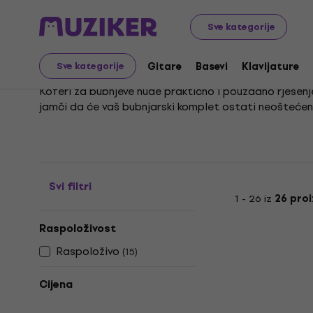
Glazbeni instrumenti
Bubnjevi
Oprema za bubnjeve
Sve kategorije
Koferi za bubnjeve
Gitare
Basevi
Klavijature
Sve kategorije
Koferi za bubnjeve nude praktično i pouzdano rješenje 
jamči da će vaš bubnjarski komplet ostati neoštećen 
Dizajnirani su da izdrže sve izazove čestih putovanja i
materijali i funkcionalnost čine ih idealnim izborom z
Svi filtri
1 - 26 iz
26 pro
Raspoloživost
Raspoloživo
(
15
)
Cijena