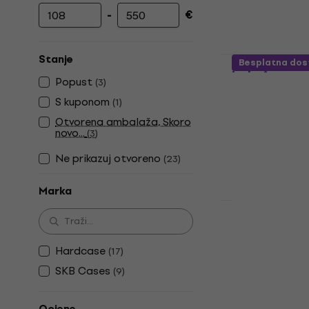
-
€
Najniža cijena
Najviša cijena
Hardcase H
Stanje
Besplatna dos
bubnjeve
Popust
(
3
)
Kofer za bubnj
S kuponom
(
1
)
5
/5
Otvorena ambalaža, Skoro
285 €
289 €
novo...
(
3
)
Na skladištu
Ne prikazuj otvoreno
(
23
)
Marka
Hardcase H
bubnjeve
Hardcase
(
17
)
Kofer za bubnj
SKB Cases
(
9
)
4,9
/5
127 €
Na skladištu