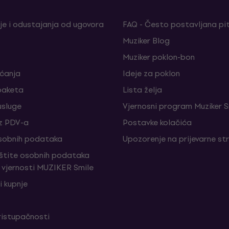
je i odustajanja od ugovora
FAQ - Često postavljana pi
Muziker Blog
Muziker poklon-bon
aćanja
Ideje za poklon
paketa
Lista želja
sluge
Vjernosni program Muziker S
z PDV-a
Postavke kolačića
sobnih podataka
Upozorenje na prijevarne st
aštite osobnih podataka
vjernosti MUZIKER Smile
i kupnje
ristupačnosti