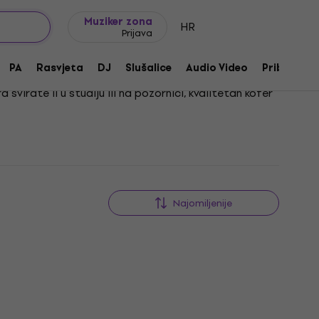
Ideje za poklon
FAQ
Muziker Blog
Muziker zona
HR
Prijava
PA
Rasvjeta
DJ
Slušalice
Audio Video
Pribor
virate li u studiju ili na pozornici, kvalitetan kofer
se mogli u potpunosti posvetiti glazbi. Izdržljivi
Najomiljenije
Besplatna dostava