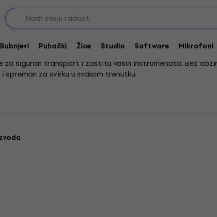
Torbe i koferi za bubnjeve
Koferi za bubnjeve
Bubnjevi
Puhački
Žice
Studio
Software
Mikrofoni
za siguran transport i zaštitu vaših instrumenata. Bez obzira s
i spreman za svirku u svakom trenutku.
 promjenjivih vremenskih uvjeta, pružajući vam mir kako biste 
a svakog bubnjara koji cijeni dugotrajnu zaštitu i praktičnost.
izvoda