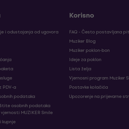
a
Korisno
je i odustajanja od ugovora
FAQ - Često postavljana pi
Muziker Blog
Muziker poklon-bon
aćanja
Ideje za poklon
paketa
Lista želja
sluge
Vjernosni program Muziker S
z PDV-a
Postavke kolačića
sobnih podataka
Upozorenje na prijevarne st
aštite osobnih podataka
vjernosti MUZIKER Smile
i kupnje