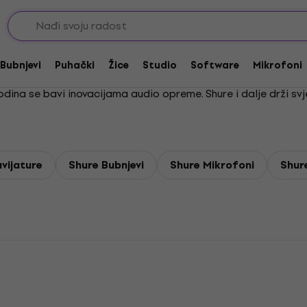
Bubnjevi
Puhački
Žice
Studio
Software
Mikrofoni
godina se bavi inovacijama audio opreme. Shure i dalje drži sv
avijature
Shure Bubnjevi
Shure Mikrofoni
Shur