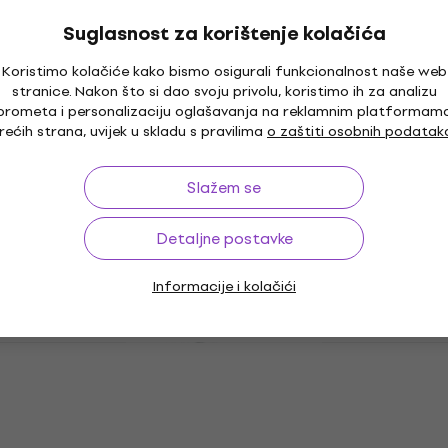
Bežični sustav
Suglasnost za korištenje kolačića
5
/5
574 €
585 €
Koristimo kolačiće kako bismo osigurali funkcionalnost naše web
Na skladištu
stranice. Nakon što si dao svoju privolu, koristimo ih za analizu
prometa i personalizaciju oglašavanja na reklamnim platformam
rećih strana, uvijek u skladu s pravilima
o zaštiti osobnih podatak
Shure SH-Desktop 1 Stalak za mikrofon
Slažem se
Stalak za mikrofon
5
/5
Detaljne postavke
39 €
Na skladištu
Informacije i kolačići
Shure SM35-TQG Naglavni
kondenzatorski mikrofon
Naglavni kondenzatorski mikrofon
4,7
/5