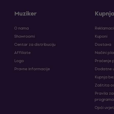
Muziker
Kupnj
O nama
Reklamaci
Showroomi
Kuponi
Centar za distribuciju
Dostava
Affiliate
Načini pl
Logo
Praćenje 
Pravne informacije
Dodatne u
Kupnja be
Zaštita o
Pravila z
programa 
Opći uvjet