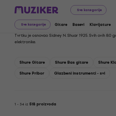
Shure
Sve kategorije
Gitare
Basevi
Klavijature
Sve kategorije
Tvrtku je osnovao Sidney N. Shuar 1925. Svih ovih 80 
elektronike.
Shure Gitare
Shure Bas gitare
Shure Kl
Shure Pribor
Glazbeni instrumenti - svi
1 - 34 iz
518 proizvoda