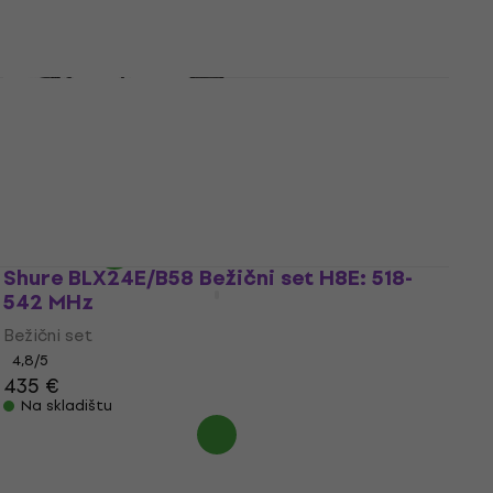
475 €
Na skladištu
Shure PS24E Adapter
Adapter
5
/5
35 €
Na skladištu
Shure BLX24E/B58 Bežični set H8E: 518-
542 MHz
Bežični set
4,8
/5
435 €
Na skladištu