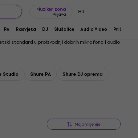
Ideje za poklon
FAQ
Muziker Blog
Muziker zona
HR
Prijava
PA
Rasvjeta
DJ
Slušalice
Audio Video
Pribor
jetski standard u proizvodnji dobrih mikrofona i audio
e Studio
Shure PA
Shure DJ oprema
Najomiljenije