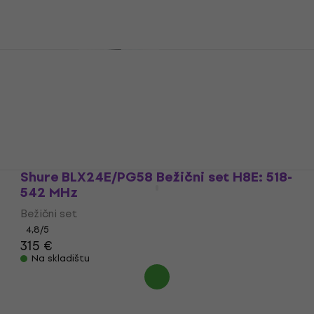
188 €
Na skladištu
Shure A2WS Zaštita od vjetra
Zaštita od vjetra
4,9
/5
19,90 €
Na skladištu
Shure BLX24E/PG58 Bežični set H8E: 518-
542 MHz
Bežični set
4,8
/5
315 €
Na skladištu