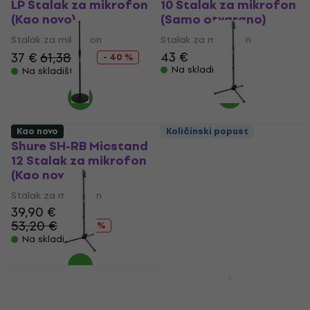
LP Stalak za mikrofon
10 Stalak za mikrofon
(Kao novo)
(Samo otvarano)
Stalak za mikrofon
Stalak za mikrofon
43 €
37 €
61,38 €
- 40 %
Na skladištu
Na skladištu
Kao novo
Količinski popust
Shure SH-RB Micstand
Shure SH-Tripodstand
12 Stalak za mikrofon
DX Stalak za
(Kao novo)
mikrofon (Kao novo)
Stalak za mikrofon
Stalak za mikrofon
39,90 €
30,60 €
53,20 €
57,32 €
- 25 %
- 47 %
Na skladištu
Na skladištu
Shure SH-Tripodstand
Shure Broadcast 2
DX Stalak za
Stalak za mikrofon