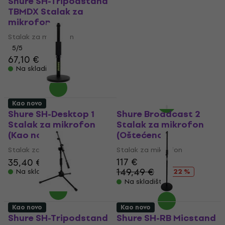
Shure SH-Tripodstand
Shure SH-Tripodstand
TBMDX Stalak za
DX Stalak za
mikrofon
mikrofon
Stalak za mikrofon
Stalak za mikrofon
5
/5
36,88 €
s kodom
67,10 €
MUZMUZ-35
Na skladištu
57,90 €
Na skladištu
Kao novo
Samo otvarano
Shure SH-Desktop 1
Shure Broadcast 2
Stalak za mikrofon
Stalak za mikrofon
(Kao novo)
(Oštećeno)
Stalak za mikrofon
Stalak za mikrofon
117 €
35,40 €
36,70 €
149,49 €
Na skladištu
- 22 %
Na skladištu
Kao novo
Kao novo
Shure SH-Tripodstand
Shure SH-RB Micstand