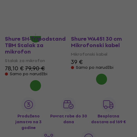
mikrofon (Kao novo)
Stalak za mikrofon
Stalak za mikrofon
131 €
30,40 €
31,60 €
Na putu
Na skladištu
Shure SH-Tripodstand
Shure WA451 30 cm
TBM Stalak za
Mikrofonski kabel
mikrofon
Mikrofonski kabel
Stalak za mikrofon
39 €
78,10 €
79,90 €
Samo po narudžbi
Samo po narudžbi
Produženo
Povrat robe do 30
Besplatna
jamstvo na 3
dana
dostava
od 169 €
godine