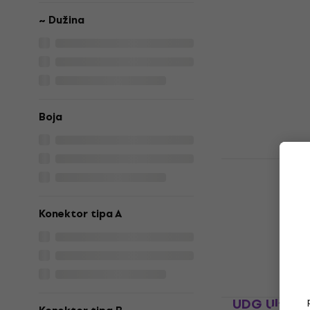
30 €
Na skladištu
~ Dužina
Boja
IK Multimed
USB kabel
USB kabel
Konektor tipa A
4,6
/5
35 €
s kodom
M
37,90 €
Na skladištu
UDG Ultimat