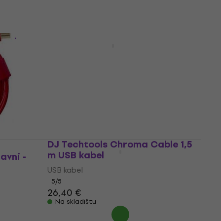
i -
Avax CB3301 1,5 m USB kabel
USB kabel
7,29 €
7,99 €
Na skladištu
DJ Techtools Chroma Cable 1,5
m USB kabel
vni -
USB kabel
5
/5
26,40 €
Na skladištu