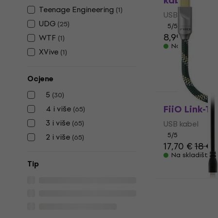
kabel
Teenage Engineering
(
1
)
USB kabel
UDG
(
25
)
5
/5
8,99 €
WTF
(
1
)
Na skladištu
XVive
(
1
)
Ocjene
5
(
30
)
FiiO Link-T
4 i više
(
65
)
3 i više
(
65
)
USB kabel
5
/5
2 i više
(
65
)
17,70 €
18 €
Na skladištu
Tip
Rode SC19 1
USB kabel
4,5
/5