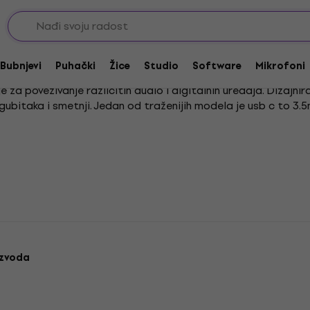
eri
Kompletni kablovi
USB kablovi
Bubnjevi
Puhački
Žice
Studio
Software
Mikrofoni
 za povezivanje različitih audio i digitalnih uređaja. Dizajni
 gubitaka i smetnji. Jedan od traženijih modela je usb c to 3
ardnim 3.5mm audio ulazom.
izvoda