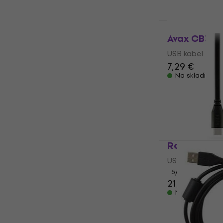
Avax CB3307
USB kabel
7,29 €
Na skladištu
Rode SC17 1
USB kabel
5
/5
21,90 €
Na skladištu