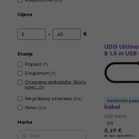
(
82
)
Cijena
-
€
Najniža cijena
Najviša cijena
UDG Ultimat
B 1,5 m USB
Stanje
USB kabel
Popust
(
7
)
5
/5
S kuponom
(
7
)
17 €
Otvorena ambalaža, Skoro
Na skladištu
novo...
(
5
)
Ne prikazuj otvoreno
(
94
)
Soundking 
Količinski pop
kabel
Novo
(
24
)
USB kabel
Marka
5
/5
8,49 €
Na skladištu