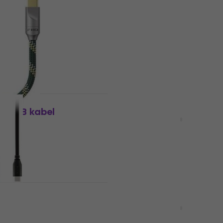
kabel
USB kabel
5
/5
8,69 €
Na skladištu
Novo
C2 USB kabel
PremiumCord KU3HUB4
cm USB kabel
USB kabel
14,20 €
Na skladištu
,5 m USB kabel
Novo
PremiumCord KU3HUB4E
USB kabel