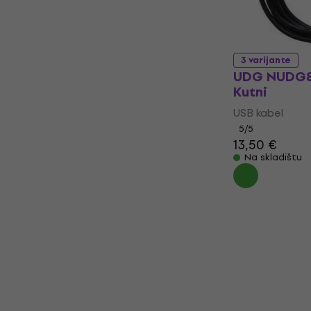
3 varijante
UDG NUDG83
Kutni
USB kabel
5
/5
13,50 €
Na skladištu