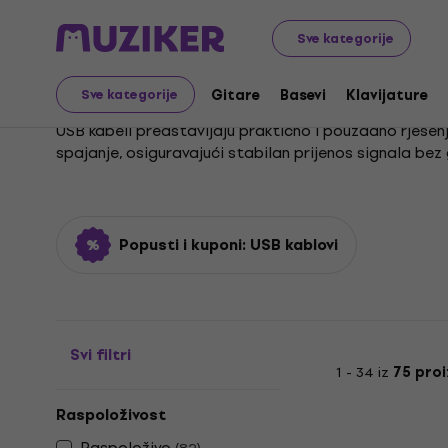
Glazbeni instrumenti
Pribor
Kablovi, konektori i adapt
Sve kategorije
USB kablovi
Gitare
Basevi
Klavijature
Sve kategorije
USB kabeli predstavljaju praktično i pouzdano rješenje
spajanje, osiguravajući stabilan prijenos signala bez
USB-C priključkom na slušalice ili zvučnike sa stand
Popusti i kuponi: USB kablovi
Svi filtri
1 - 34 iz
75 pro
Raspoloživost
Raspoloživo