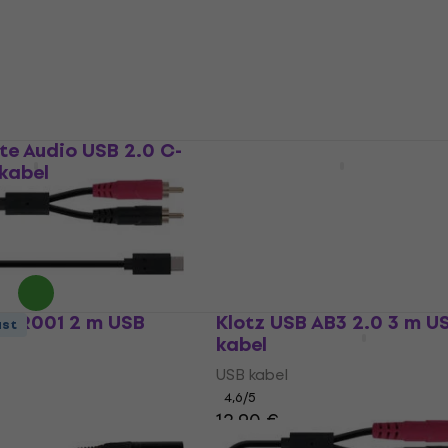
e Audio USB 2.0 C-
WTF TIC002 5 m USB kab
 kabel
USB kabel
4,6
/5
5,79 €
Na skladištu
BUR001 2 m USB
Klotz USB AB3 2.0 3 m U
ust
kabel
USB kabel
4,6
/5
12,90 €
Na skladištu