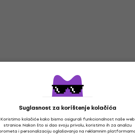
USB kabel
15,20 €
Na skladištu
ia SIKM921 60 cm
Novo
4 varijante
PremiumCord USB4 Vers
2.0 80Gbps 16K@60Hz 
Thunderbolt 5 Crna/Ravn
UZMUZ-5
Ravni
Suglasnost za korištenje kolačića
USB kabel
Koristimo kolačiće kako bismo osigurali funkcionalnost naše web
5
/5
stranice. Nakon što si dao svoju privolu, koristimo ih za analizu
19,10 €
e Audio USB 3.0 C-
prometa i personalizaciju oglašavanja na reklamnim platformam
Količinski popust