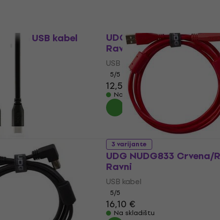
3 varijante
UDG NUDG833 Crna/Ravn
 1,5 m USB kabel
Ravni
USB kabel
5
/5
12,50 €
12,80 €
Na skladištu
,5 m USB kabel
3 varijante
UDG NUDG833 Crvena/Ra
Ravni
USB kabel
5
/5
16,10 €
Na skladištu