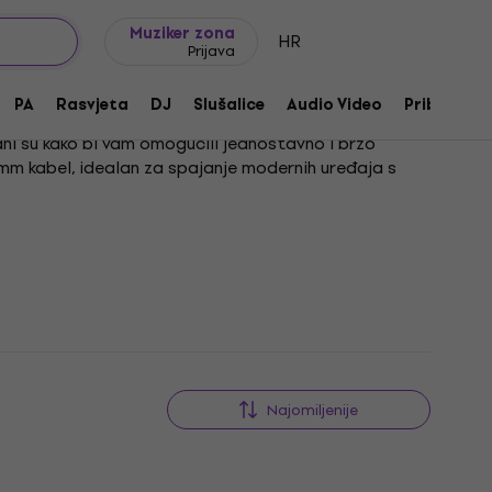
Ideje za poklon
FAQ
Muziker Blog
Muziker zona
HR
Prijava
PA
Rasvjeta
DJ
Slušalice
Audio Video
Pribor
rani su kako bi vam omogućili jednostavno i brzo
.5mm kabel, idealan za spajanje modernih uređaja s
Najomiljenije