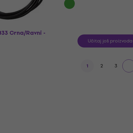
3 Crna/Ravni -
Učitaj još proizvoda
2
3
1