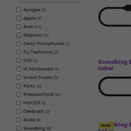
Apogee
(
1
)
Apple
(
1
)
Avax
(
10
)
Bespeco
(
2
)
Deity Microphones
(
1
)
DJ Techtools
(
2
)
FiiO
(
3
)
Soundking 
kabel
IK Multimedia
(
1
)
USB kabel
Intech Studio
(
1
)
5
/5
Klotz
(
2
)
11 €
PremiumCord
(
31
)
Na skladištu
MOOER
(
1
)
Oehlbach
(
2
)
Rode
(
5
)
Soundking 
Novo
Soundking
(
8
)