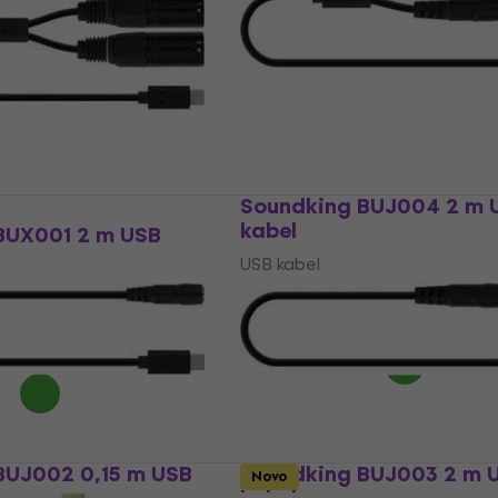
Soundking BUJ004 2 m 
kabel
BUX001 2 m USB
USB kabel
5
/5
10,10 €
Na skladištu
BUJ002 0,15 m USB
Soundking BUJ003 2 m 
Novo