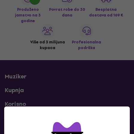
Produženo
Povrat robe do 30
Besplatna
jamstvo na 3
dana
dostava
od 169 €
godine
Više od 3 milijuna
Profesionalna
kupaca
podrška
Muziker
Kupnja
Korisno
Kontakti