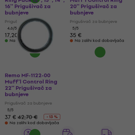
Ring Pack 12'', 13'', 14'',
Muff'l Control Ring
16'' Prigušivač za
20'' Prigušivač za
bubnjeve
bubnjeve
Prigušivač za bubnjeve
Prigušivač za bubnjeve
4,6
/5
5
/5
17,20 €
35 €
Na skladištu
Na zalihi kod dobavljača
Remo MF-1122-00
Muff'l Control Ring
22'' Prigušivač za
bubnjeve
Prigušivač za bubnjeve
5
/5
37 €
42,70 €
- 13 %
Na zalihi kod dobavljača