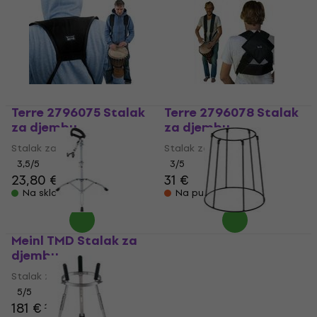
Terre 2796075 Stalak
Terre 2796078 Stalak
za djembu
za djembu
Stalak za djembu
Stalak za djembu
3,5
/5
3
/5
23,80 €
31 €
Na skladištu
Na putu
Meinl TMD Stalak za
Meinl STDJST-BK
djembu
Stalak za djembu
Stalak za djembu
Stalak za djembu
44 €
47,70 €
5
/5
181 €
187 €
Na zalihi kod dobavljača