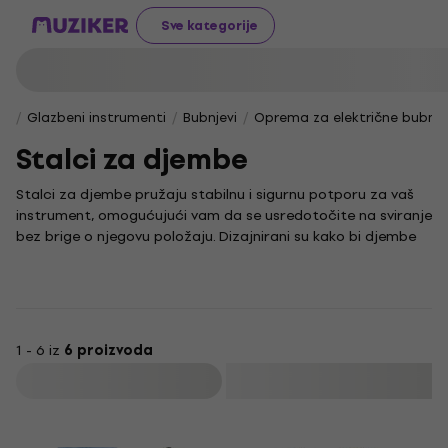
Sve kategorije
Glazbeni instrumenti
Bubnjevi
Oprema za električne bubnje
Stalci za djembe
Stalci za djembe pružaju stabilnu i sigurnu potporu za vaš
instrument, omogućujući vam da se usredotočite na sviranje
bez brige o njegovu položaju. Dizajnirani su kako bi djembe
držali u optimalnom položaju, što pridonosi prirodnom i
ugodnom izvođenju ritmova.
Djembe je tradicionalni afrički bubanj koji se koristi u
mnogim glazbenim žanrovima i ritmičkim praksama. Njegova
svestranost i bogatstvo zvuka čine ga popularnim izborom
1 - 6 iz
6 proizvoda
za različite glazbene stilove. Stalci za djembe omogućuju
Filtrirati
vam da lako postavite bubanj i prilagodite ga svojoj tehnici
sviranja, što je ključno za postizanje željenog zvuka.