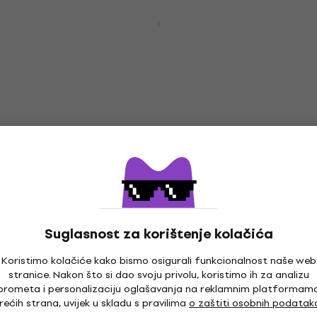
Meinl Byzance Vintage Equilibrium Matt
Garstka 20" China činela
China činela
5
/5
545 €
Samo po narudžbi
Meinl PA18CH Pure Alloy 18" China činela
China činela
5
/5
300 €
Na zalihi kod dobavljača
Suglasnost za korištenje kolačića
Koristimo kolačiće kako bismo osigurali funkcionalnost naše web
stranice. Nakon što si dao svoju privolu, koristimo ih za analizu
Meinl Byzance Brilliant 14" China činela
prometa i personalizaciju oglašavanja na reklamnim platformam
China činela
rećih strana, uvijek u skladu s pravilima
o zaštiti osobnih podatak