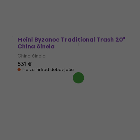
China činela
424 €
Na zalihi kod dobavljača
Meinl Byzance Traditional Trash 20"
China činela
China činela
531 €
Na zalihi kod dobavljača