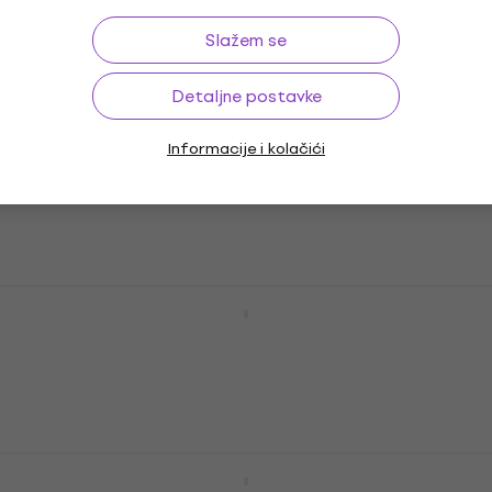
252 €
Na zalihi kod dobavljača
Slažem se
Detaljne postavke
Meinl GX-16FCH Generation X Filter
Informacije i kolačići
China 16" China činela
China činela
5
/5
176 €
Samo po narudžbi
Meinl Byzance Brilliant Heavy Hammered
18" China činela
China činela
424 €
Na zalihi kod dobavljača
Meinl Byzance Brilliant Heavy Hammered
20" China činela