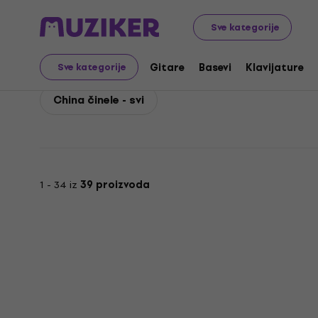
Meinl
Bubnjevi
Činele
Meinl China činele
Sve kategorije
Meinl China činele
Gitare
Basevi
Klavijature
Sve kategorije
China činele - svi
1 - 34 iz
39 proizvoda