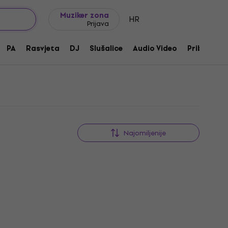
Ideje za poklon
FAQ
Muziker Blog
Muziker zona
HR
Prijava
PA
Rasvjeta
DJ
Slušalice
Audio Video
Pribor
Najomiljenije