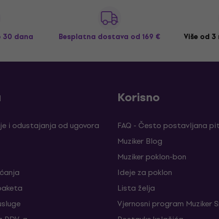
o 30 dana
Besplatna dostava
od 169 €
Više od 3
a
Korisno
je i odustajanja od ugovora
FAQ - Često postavljana pi
Muziker Blog
Muziker poklon-bon
aćanja
Ideje za poklon
paketa
Lista želja
sluge
Vjernosni program Muziker S