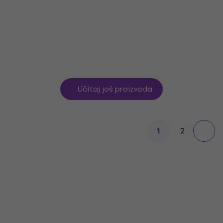
China činela
502 €
Na zalihi kod dobavljača
Učitaj još proizvoda
2
1