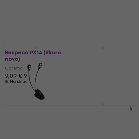
Oprema
Oprema
7,69 €
8,19 €
9,09 €
9,59 €
Na skladištu
Na skladištu
Količinski popust
Bespeco PX1A (Skoro
Bespeco MS 3 P Stalak
novo)
za note
Oprema
Stalak za note
9,09 €
9,59 €
4,6
/5
50,40 €
Na skladištu
Samo po narudžbi
Bespeco MSS 2 Stalak
za note
Bespeco LL24
Svjetiljka
Stalak za note
42,90 €
Svjetiljka
Nije na skladištu
4,7
/5