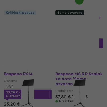
Količinski popust
Samo otvarano
Bespeco BP 1 EXN
Bespeco MS3A Stalak
Stalak za note
za note
Stalak za note
Stalak za note
4,4
/5
3
/5
19,50 €
41,56 €
s kodom
Na skladištu
MUZMUZ-10
46,90 €
Na skladištu
Kao novo
Kao novo
Bespeco PX1A
Bespeco MS 3 P Stalak
za note (Samo
Oprema
otvarano)
3,5
/5
Stalak za note
23,70 €
s kodom
37,60 €
39,40 €
MUZMUZ-5
Na skladištu
25,20 €