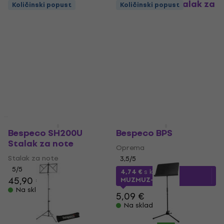
Bespeco PX1 Stalak za
Količinski popust
Količinski popust
note
Bespeco BP04X Stalak
za note
Stalak za note
Stalak za note
4,8
/5
67 €
4,8
/5
Na skladištu
22 €
Na skladištu
Količinski popust
Količinski popust
Bespeco SH200U
Bespeco BPS
Stalak za note
Oprema
Stalak za note
3,5
/5
5
/5
4,74 €
s kodom
45,90 €
MUZMUZ-5
Na skladištu
5,09 €
Na skladištu