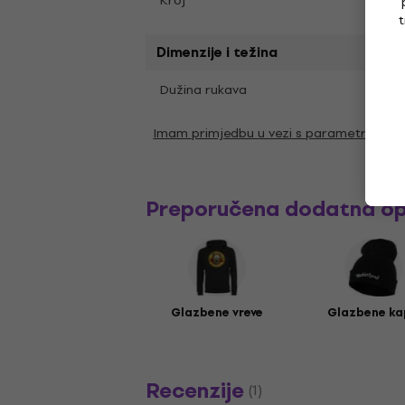
Kroj
Regul
t
Dimenzije i težina
Kratk
Dužina rukava
Imam primjedbu u vezi s parametrima
Preporučena dodatna o
Glazbene vreve
Glazbene ka
Recenzije
(1)