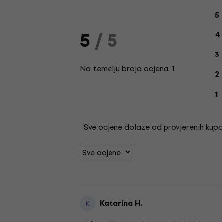
O
5
5
/ 5
4
3
Na temelju broja ocjena: 1
2
1
Sve ocjene dolaze od provjerenih kupac
Katarína H.
K