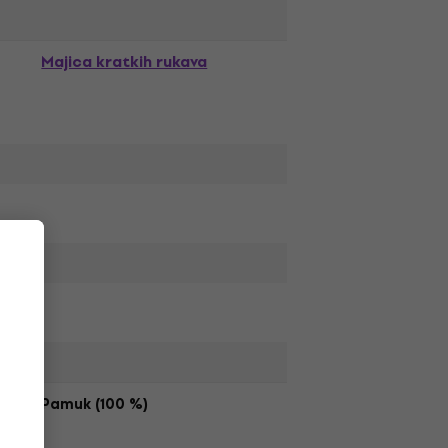
Majica kratkih rukava
Pamuk (100 %)