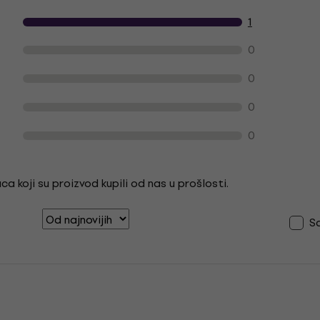
cjene proizvoda kupaca
1
0
0
0
0
a koji su proizvod kupili od nas u prošlosti.
S