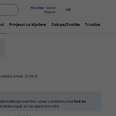
Ideje za poklon
FAQ
Muziker Blog
Muziker zona
HR
Prijava
ack XL Košulja
aci
Privjesci za ključeve
Zakrpe/Značke
Trzalice
Poklo
1820
ođača iznosi: 21,90 €
aše kolekcije mercha i unesi u košaricu kod
kod za
artikala kupiš, to će cijena biti niža.