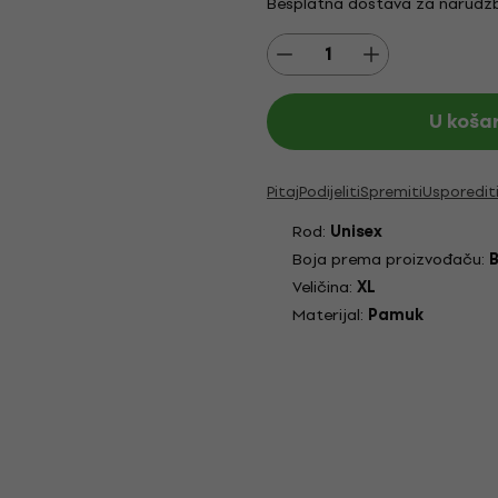
Besplatna dostava za narudžb
U koša
Pitaj
Podijeliti
Spremiti
Usporedit
Rod:
Unisex
Boja prema proizvođaču:
B
Veličina:
XL
Materijal:
Pamuk