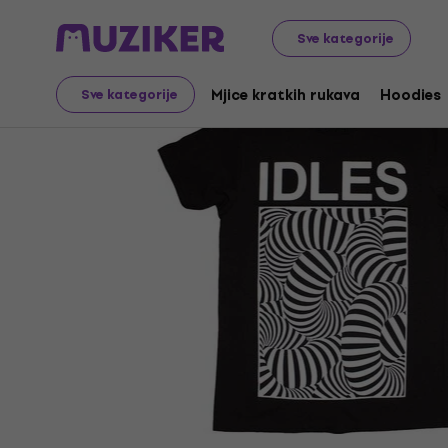
Merch
Glazbena roba
Mjice kratkih rukava
Sve kategorije
Mjice kratkih rukava
Hoodies
Sve kategorije