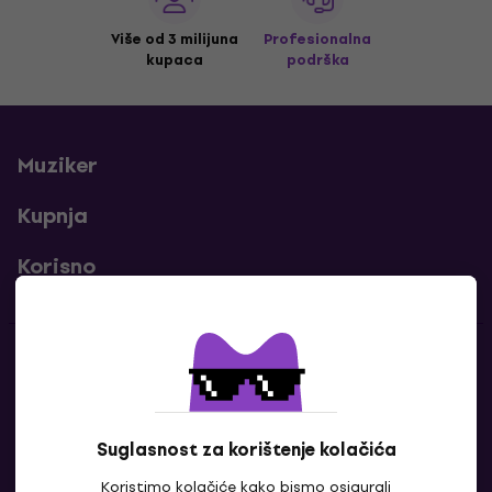
Više od 3 milijuna
Profesionalna
kupaca
podrška
Muziker
Kupnja
Korisno
Kontakti
Javi nam se
Suglasnost za korištenje kolačića
Koristimo kolačiće kako bismo osigurali