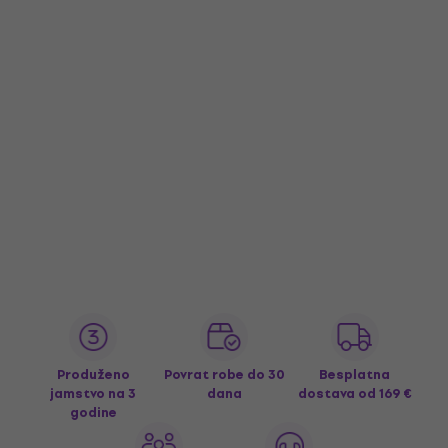
Produženo
Povrat robe do 30
Besplatna
jamstvo na 3
dana
dostava
od 169 €
godine