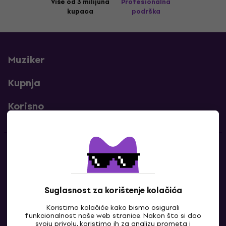
Više od 3 milijuna
Profesionalna
kupaca
podrška
Muziker
Kupnja
Korisno
Kontakti
Javi nam se
Suglasnost za korištenje kolačića
Koristimo kolačiće kako bismo osigurali
funkcionalnost naše web stranice. Nakon što si dao
svoju privolu, koristimo ih za analizu prometa i