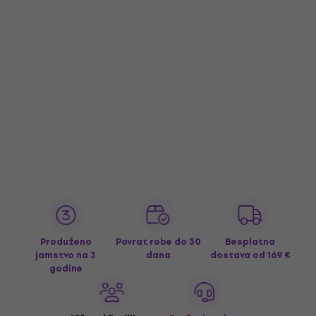
Produženo
Povrat robe do 30
Besplatna
jamstvo na 3
dana
dostava
od 169 €
godine