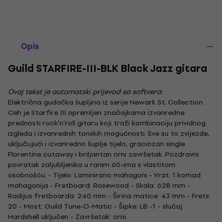
Opis
Guild STARFIRE-III-BLK Black Jazz gitara
Ovaj tekst je automatski prijevod sa softvera:
Električna gudačka šupljina iz serije Newark St. Collection.
Ceh je Starfire III opremljen značajkama izvanredne
prednosti rock'n'roll gitaru koji traži kombinaciju prividnog
izgleda i izvanrednih tonskih mogućnosti. Sve su to zvijezde,
uključujući i izvanredno šuplje tijelo, graciozan single
Florentine cutaway i briljantan crni završetak. Pozdravni
povratak zaljubljenika u ranim 60-ima s vlastitom
osobnošću. - Tijelo: Laminirano mahagoni - Vrat: 1 komad
mahagonija - Fretboard: Rosewood - Skala: 628 mm -
Radijus fretboarda: 240 mm - Širina matice: 43 mm - Frets:
20 - Most: Guild Tune-O-Matic - Šipke: LB -1 - slučaj
Hardshell uključen - Završetak: crni.