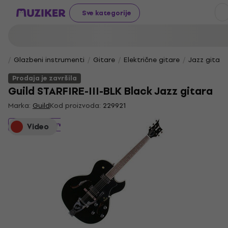
Sve kategorije
Glazbeni instrumenti
Gitare
Električne gitare
Jazz gitare
Prodaja je završila
Guild STARFIRE-III-BLK Black Jazz gitara
Marka:
Guild
Kod proizvoda:
229921
Prodaja je završila
Video