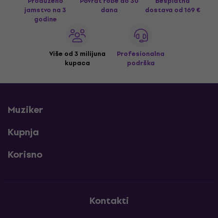
Produženo
Povrat robe do 30
Besplatna
jamstvo na 3
dana
dostava
od 169 €
godine
Više od 3 milijuna
Profesionalna
kupaca
podrška
Muziker
Kupnja
Korisno
Kontakti