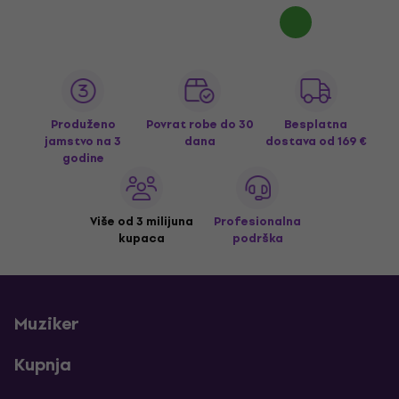
Produženo
Povrat robe do 30
Besplatna
jamstvo na 3
dana
dostava
od 169 €
godine
Više od 3 milijuna
Profesionalna
kupaca
podrška
Muziker
Kupnja