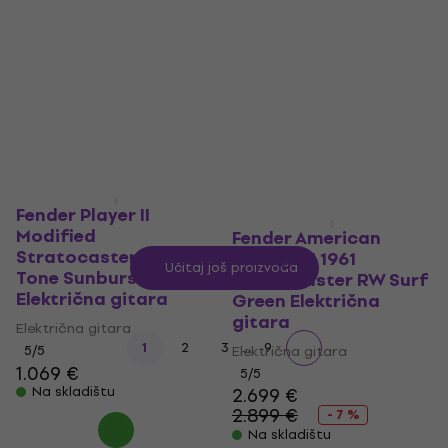
Color Sunburst
Električna gitara
Električna gitara
Električna gitara
Električna gitara
4,8
/5
815 €
4,9
/5
2.249 €
Na skladištu
Na skladištu
Fender Player II
Modified
Fender American
Stratocaster MN 3-
Vintage II 1961
Učitaj još proizvoda
Tone Sunburst
Stratocaster RW Surf
Električna gitara
Green Električna
gitara
Električna gitara
...
1
2
3
9
5
/5
Električna gitara
1.069 €
5
/5
Na skladištu
2.699 €
2.899 €
- 7 %
Na skladištu