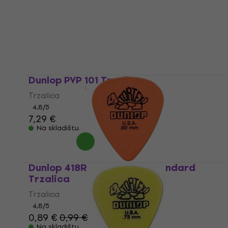
Dunlop PVP 101 Trzalica
Trzalica
4,8
/5
7,29 €
Na skladištu
Dunlop 418R 0.60 Tortex Standard
Trzalica
Trzalica
4,8
/5
0,89 €
0,99 €
Na skladištu