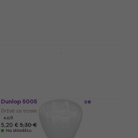
Dunlop 443R 0.53 Nylon Midi Standard
Trzalica
Trzalica
4,8
/5
0,89 €
Na skladištu
Dunlop 5005 Držač za trzalice
Držač za trzalice
4,6
/5
5,20 €
5,30 €
Na skladištu