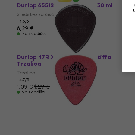
Dunlop 6551SI Lemon Oil 1oz 30 ml
t
Sredstvo za čišćenje
4,6
/5
6,29 €
Na skladištu
Dunlop 47R XL S Jazz III XL Stiffo
Trzalica
Trzalica
4,7
/5
1,09 €
1,29 €
Na skladištu
Dunlop 418R 0.50 Tortex Standard
Trzalica
Trzalica
4,8
/5