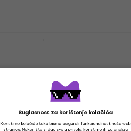
Trzalica
4,8
/5
0,89 €
0,99 €
Na skladištu
Dunlop 471 R 3 S Trzalica
Trzalica
4,7
/5
1,09 €
Na skladištu
Dunlop 449R 0.60 Max Grip Standard
Trzalica
Trzalica
4,7
/5
Suglasnost za korištenje kolačića
0,89 €
Na skladištu
Koristimo kolačiće kako bismo osigurali funkcionalnost naše web
stranice. Nakon što si dao svoju privolu, koristimo ih za analizu