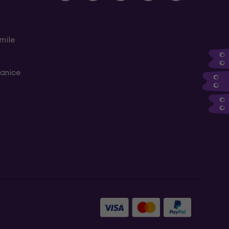
mile
ranice