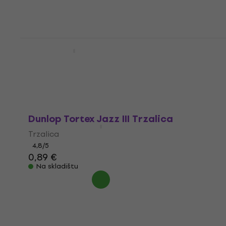
0,89 €
Na skladištu
Dunlop 7700 Kazoo
Kazoo
4,3
/5
3,89 €
Na skladištu
Dunlop Tortex Jazz III Trzalica
Trzalica
4,8
/5
0,89 €
Na skladištu