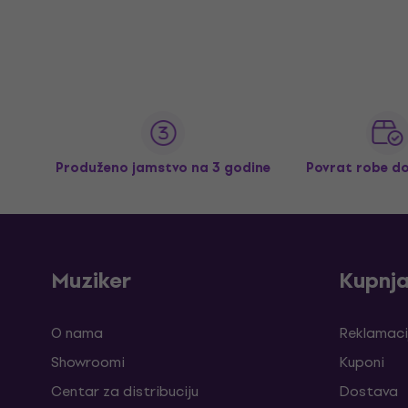
Produženo jamstvo na 3 godine
Povrat robe d
Muziker
Kupnj
O nama
Reklamaci
Showroomi
Kuponi
Centar za distribuciju
Dostava