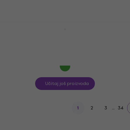
Na skladištu
Dunlop 44R 0.88 Nylon Standard
Trzalica
Trzalica
4,7
/5
0,89 €
Na skladištu
Učitaj još proizvoda
2
3
...
34
1