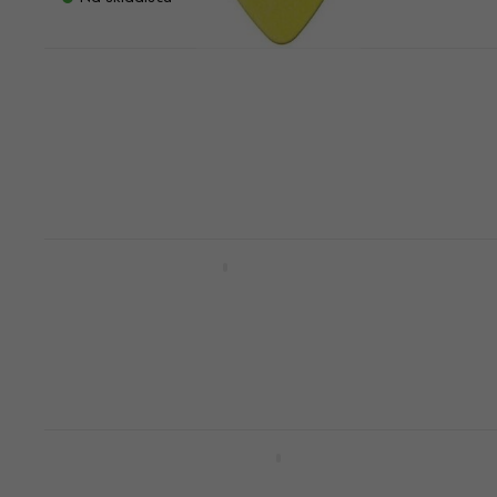
Dunlop 418R 0.73 Tortex Standard
Trzalica
Trzalica
4,8
/5
0,89 €
Na skladištu
Dunlop 5006 Držač za trzalice
Držač za trzalice
4,4
/5
6,39 €
Na skladištu
Dunlop 449R 0.88 Max Grip Standard
Trzalica