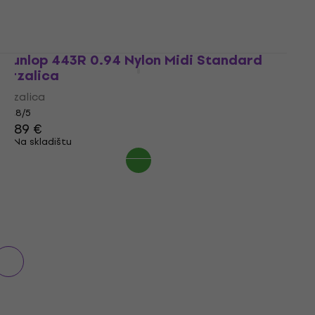
Na skladištu
Dunlop 443R 0.94 Nylon Midi Standard
Trzalica
Trzalica
4,8
/5
0,89 €
Na skladištu