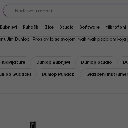
Bubnjevi
Puhački
Žice
Studio
Software
Mikrofoni
grant Jim Dunlop. Proslavila se svojom wah-wah pedalom koja 
 Klavijature
Dunlop Bubnjevi
Dunlop Studio
Du
unlop Gudački
Dunlop Puhački
Glazbeni instrument