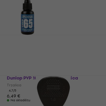
Dunlop 6582 60 ml
Sredstvo za čišćenje
4,5
/5
11,30 €
Na skladištu
Dunlop PVP 102 Variety Trzalica
Trzalica
4,7
/5
6,49 €
Na skladištu