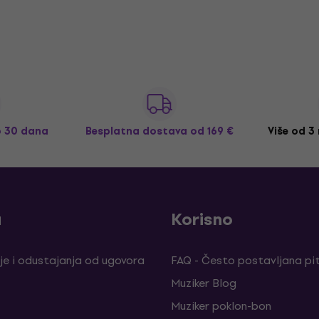
o 30 dana
Besplatna dostava
od 169 €
Više od 3
a
Korisno
je i odustajanja od ugovora
FAQ - Često postavljana pi
Muziker Blog
Muziker poklon-bon