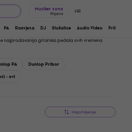
Ideje za poklon
FAQ
Muziker Blog
Muziker zona
HR
Prijava
PA
Rasvjeta
DJ
Slušalice
Audio Video
Pribor
je najprodavanija gitarska pedala svih vremena.
nlop PA
Dunlop Pribor
i - svi
Najomiljenije