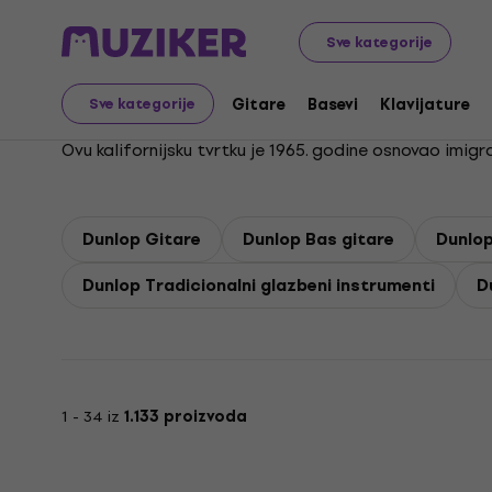
Dunlop
Sve kategorije
Gitare
Basevi
Klavijature
Sve kategorije
Ovu kalifornijsku tvrtku je 1965. godine osnovao imi
Dunlop Gitare
Dunlop Bas gitare
Dunlop
Dunlop Tradicionalni glazbeni instrumenti
D
1 - 34 iz
1.133 proizvoda