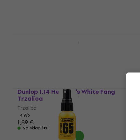
Trzalica
4,7
/5
0,89 €
Na skladištu
Dunlop 471R 3 N Nylon Max Grip Jazz III
Trzalica
Trzalica
4,7
/5
1,09 €
Na skladištu
Dunlop 1.14 Hetfield's White Fang
Trzalica
Trzalica
4,9
/5
1,89 €
Na skladištu