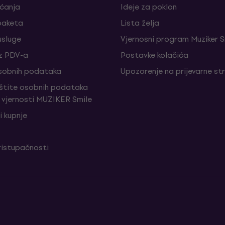
aćanja
Ideje za poklon
paketa
Lista želja
sluge
Vjernosni program Muziker S
z PDV-a
Postavke kolačića
sobnih podataka
Upozorenje na prijevarne st
aštite osobnih podataka
vjernosti MUZIKER Smile
i kupnje
ristupačnosti