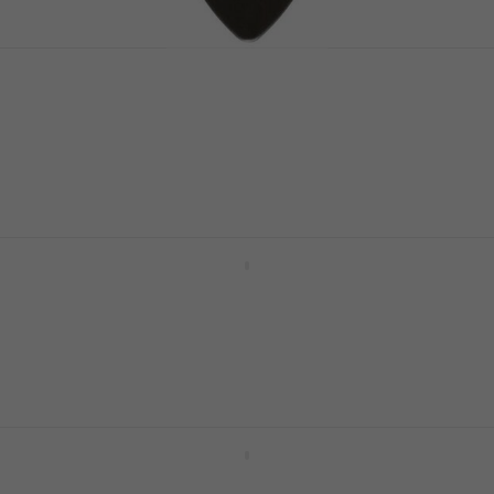
Dunlop 449R 1.00 Max Grip Standard
Trzalica
Trzalica
4,7
/5
0,89 €
Na skladištu
Dunlop PH 112R 1.14 James Hetfield
Trzalica
Trzalica
4,8
/5
1,89 €
Na skladištu
Dunlop 443R 0.67 Nylon Midi Standard
Trzalica