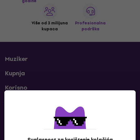
godine
Više od 3 milijuna
Profesionalna
kupaca
podrška
Muziker
Kupnja
Korisno
Kontakti
Javi nam se
Suglasnost za korištenje kolačića