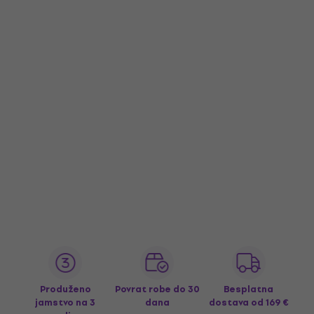
Produženo
Povrat robe do 30
Besplatna
jamstvo na 3
dana
dostava
od 169 €