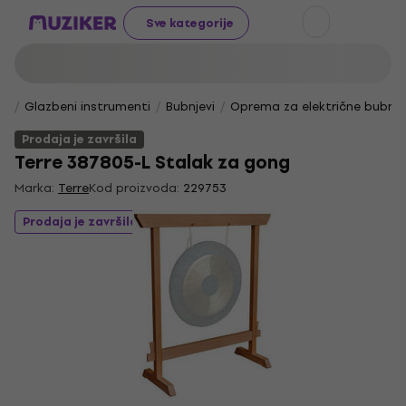
Sve kategorije
Glazbeni instrumenti
Bubnjevi
Oprema za električne bubnje
Prodaja je završila
Terre 387805-L Stalak za gong
Marka:
Terre
Kod proizvoda:
229753
Prodaja je završila