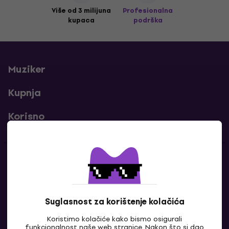
Više od 3 milijuna
Profesionalna
kupaca
podrška
Muziker
Kupnja
Korisno
Kontakti
Javi nam se
Suglasnost za korištenje kolačića
Koristimo kolačiće kako bismo osigurali
funkcionalnost naše web stranice. Nakon što si dao