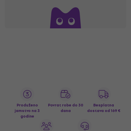
Produženo
Povrat robe do 30
Besplatna
jamstvo na 3
dana
dostava
od 169 €
godine