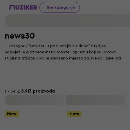
Sve kategorije
news30
U kategoriji "Noviteti u posljednjih 30 dana" otkrijte
najsvježije glazbene instrumente i opremu koji su upravo
stigli na tržište. Ovo je savršeno mjesto za sve koji žele biti
korak ispred i pratiti najnovije trendove te inovacije u svijetu
glazbe.
Bilo da tražite preciznost koju nude najnoviji digitalni
metronomi ili toplinu zvuka s modernih gramofona koji
oživljavaju čaroliju vinila, naša ponuda je tu za vas. Pratimo i
1 - 34 iz
6.913 proizvoda
trendove koje postavljaju svjetske zvijezde poput benda
Filtrirati
Måneskin, stoga među novitetima redovito možete pronaći
instrumente i opremu koji vam omogućuju da postignete
Novo
Novo
njihov prepoznatljiv zvuk.