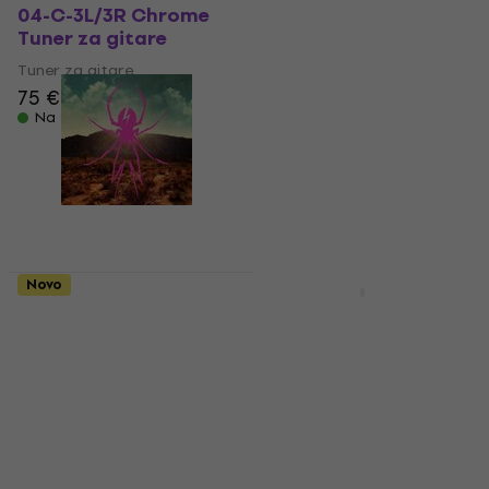
04-C-3L/3R Chrome
1000 Compact Array
Tuner za gitare
Prijenosni PA sustav
Tuner za gitare
Prijenosni PA sustav
75 €
889 €
Na skladištu
Na skladištu
Novo
Novo
My Chemical
Pianonova PNB-76
Romance - Danger
Torba za klavijature
Days: The True Lives
Torba za klavijature
Of The Fabulous
60 €
Killjoys (15th
Na skladištu
Anniversary Edition)
(140 g) (2 LP)
LP ploča