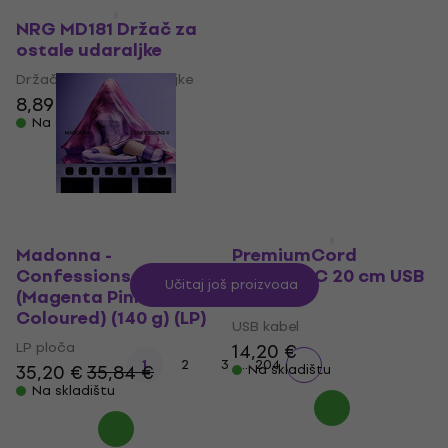
Novo
Novo
NRG MD181 Držač za
Madonna -
ostale udaraljke
Confessions II (Baby
Pink Coloured) (140 g)
Držač za ostale udaraljke
(LP)
8,89 €
LP ploča
Na skladištu
35,20 €
35,84 €
Na skladištu
Madonna -
PremiumCord
Confessions II
KU3HUB4C 20 cm USB
Učitaj još proizvoda
(Magenta Pink
kabel
Coloured) (140 g) (LP)
USB kabel
LP ploča
14,20 €
...
1
2
3
204
35,20 €
35,84 €
Na skladištu
Na skladištu