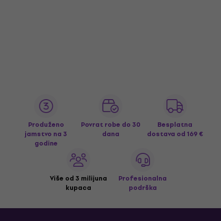
Produženo
Povrat robe do 30
Besplatna
jamstvo na 3
dana
dostava
od 169 €
godine
Više od 3 milijuna
Profesionalna
kupaca
podrška