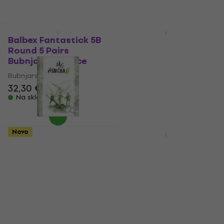
Novo
Novo
Balbex Fantastick 5B
Pianonova PNB-61
Round 5 Pairs
Torba za klavijature
Bubnjarske palice
Torba za klavijature
Bubnjarske palice
60 €
32,30 €
Na skladištu
Na skladištu
Novo
Novo
G+W Já & písnička 6.
Balbex Fantastick 2B
díl Note
5 Pairs Bubnjarske
palice
Note
Bubnjarske palice
4,7
/5
11,10 €
31,40 €
Na skladištu
Na skladištu