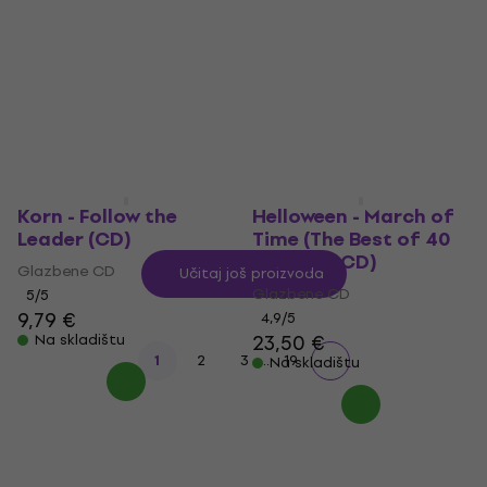
Unplugged (CD)
Sirius (CD)
Glazbene CD
Glazbene CD
5
/5
4,8
/5
14,70 €
19,90 €
Na skladištu
Na skladištu
Korn - Follow the
Helloween - March of
Leader (CD)
Time (The Best of 40
Years) (3 CD)
Glazbene CD
Učitaj još proizvoda
Glazbene CD
5
/5
9,79 €
4,9
/5
23,50 €
Na skladištu
...
1
2
3
19
Na skladištu