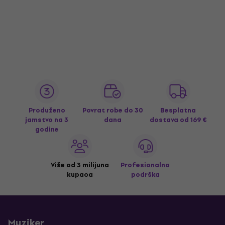
Produženo
Povrat robe do 30
Besplatna
jamstvo na 3
dana
dostava
od 169 €
godine
Više od 3 milijuna
Profesionalna
kupaca
podrška
Muziker