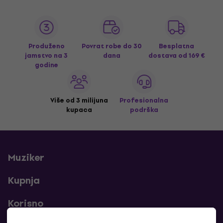
Produženo
Povrat robe do 30
Besplatna
jamstvo na 3
dana
dostava
od 169 €
godine
Više od 3 milijuna
Profesionalna
kupaca
podrška
Muziker
Kupnja
Korisno