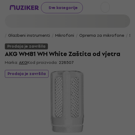
Sve kategorije
Glazbeni instrumenti
Mikrofoni
Oprema za mikrofone
Sp
Prodaja je završila
AKG WM81 WH White Zaštita od vjetra
Marka:
AKG
Kod proizvoda:
228507
Prodaja je završila