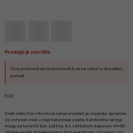
Prodaja je završila
Ovaj proizvod se ne proizvodi ili se ne nalazi u aktualnoj
ponudi.
Pitaj
Svaki mikrofon MicroLite serije izvođač je zvijezda, spreman
za izvrstan zvuk u najintenzivnije uvjete. Kardioidne verzije
mogu se koristiti bez zaštite, ili s zaštitnom kapicom WM81
žičane mreže. Posebna kapa štiti membranu od vjetra i pop