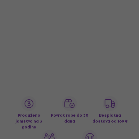
Produženo
Povrat robe do 30
Besplatna
jamstvo na 3
dana
dostava
od 169 €
godine