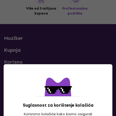
Više od 3 milijuna
Profesionalna
kupaca
podrška
Muziker
Kupnja
Korisno
Kontakti
Javi nam se
Suglasnost za korištenje kolačića
Koristimo kolačiće kako bismo osigurali