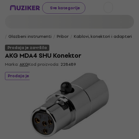
Sve kategorije
Glazbeni instrumenti
Pribor
Kablovi, konektori i adapteri
Prodaja je završila
AKG MDA4 SHU Konektor
Marka:
AKG
Kod proizvoda:
228489
Prodaja je završila