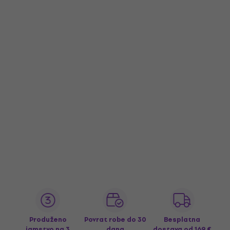
Produženo
Povrat robe do 30
Besplatna
jamstvo na 3
dana
dostava
od 169 €