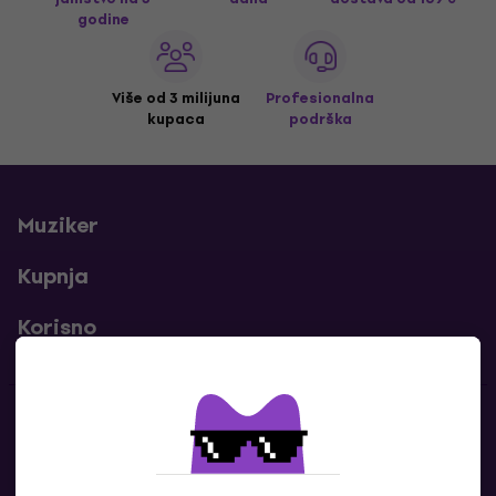
godine
Više od 3 milijuna
Profesionalna
kupaca
podrška
Muziker
Kupnja
Korisno
Kontakti
Javi nam se