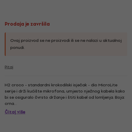
Prodaja je završila
Ovaj proizvod se ne proizvodi ili se ne nalazi u aktualnoj
ponudi.
Pitaj
H2 croco - standardni krokodilski isječak - dio MicroLite
serije i drži kućište mikrofona, umjesto nježnog kabela kako
bi se osiguralo čvrsto držanje i štiti kabel od lomljenja. Boja:
crna. .
Čitaj više