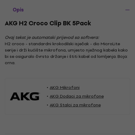
Opis
AKG H2 Croco Clip BK 5Pack
Ovaj tekst je automatski prijevod sa softvera:
H2 croco - standardni krokodilski isječak - dio MicroLite
serije i drži kućište mikrofona, umjesto nježnog kabela kako
bi se osiguralo čvrsto držanje i štiti kabel od lomljenja. Boja:
crna.
AKG Mikrofoni
AKG Dodaci za mikrofone
AKG Stalci za mikrofone