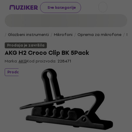
Sve kategorije
Glazbeni instrumenti
Mikrofoni
Oprema za mikrofone
St
Prodaja je završila
AKG H2 Croco Clip BK 5Pack
Marka:
AKG
Kod proizvoda:
228471
Prodaja je završila