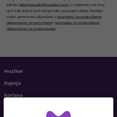
adresi
reklamacijehr@muziker.com
. U odgovoru na svoj
upit ćeš dobiti instrukcije kako postupiti dalje. Detaljni
uvjeti jamstvasu objavljeni u
postupku za podnošenje
reklamacije za potrošače
i
postupku za podnošenje
reklamacije za poduzetnike
.
Muziker
Kupnja
Korisno