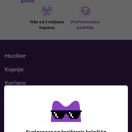
godine
Više od 3 milijuna
Profesionalna
kupaca
podrška
Muziker
Kupnja
Korisno
Kontakti
Javi nam se