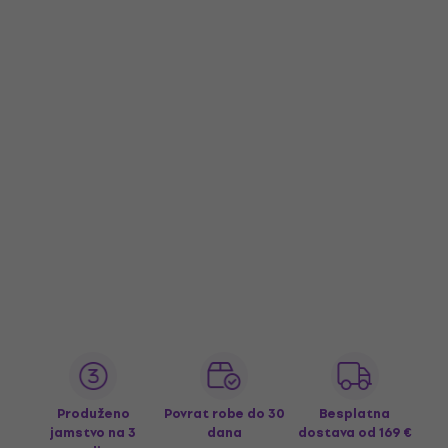
Produženo
Povrat robe do 30
Besplatna
jamstvo na 3
dana
dostava
od 169 €