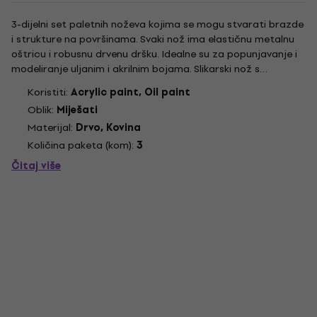
3-dijelni set paletnih noževa kojima se mogu stvarati brazde
i strukture na površinama. Svaki nož ima elastičnu metalnu
oštricu i robusnu drvenu dršku. Idealne su za popunjavanje i
modeliranje uljanim i akrilnim bojama. Slikarski nož s
elastičnim metalnim oštricama i drvenim drškama. S 3
Koristiti:
Acrylic paint, Oil paint
različita oblika oštrica. Drvena ručka od FSC...
Oblik:
Miješati
Materijal:
Drvo, Kovina
Količina paketa (kom):
3
Čitaj više