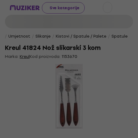
Sve kategorije
Umjetnost
Slikanje
Kistovi / Spatule / Palete
Spatule
Kreul 41824 Nož slikarski 3 kom
Marka:
Kreul
Kod proizvoda:
1153670