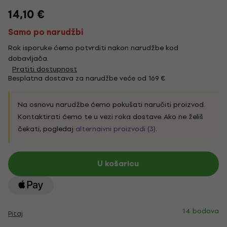
14,10 €
Samo po narudžbi
Rok isporuke ćemo potvrditi nakon narudžbe kod
dobavljača.
Pratiti dostupnost
Besplatna dostava za narudžbe veće od 169 €
Na osnovu narudžbe ćemo pokušati naručiti proizvod.
Kontaktirati ćemo te u vezi roka dostave. Ako ne želiš
čekati, pogledaj
alternaivni proizvodi (3)
.
U košaricu
14 bodova
Pitaj