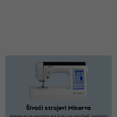
Šivaći strojevi Minerva
Minerva je marka na koju se možeš osloniti