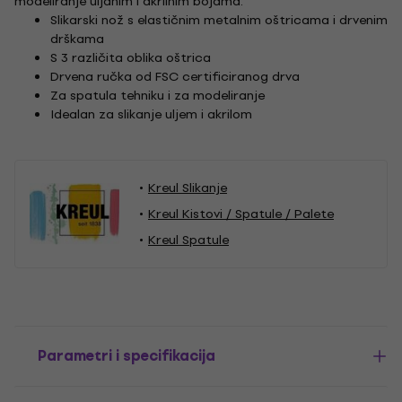
modeliranje uljanim i akrilnim bojama.
Slikarski nož s elastičnim metalnim oštricama i drvenim
drškama
S 3 različita oblika oštrica
Drvena ručka od FSC certificiranog drva
Za spatula tehniku ​​i za modeliranje
Idealan za slikanje uljem i akrilom
Kreul Slikanje
Kreul Kistovi / Spatule / Palete
Kreul Spatule
Parametri i specifikacija