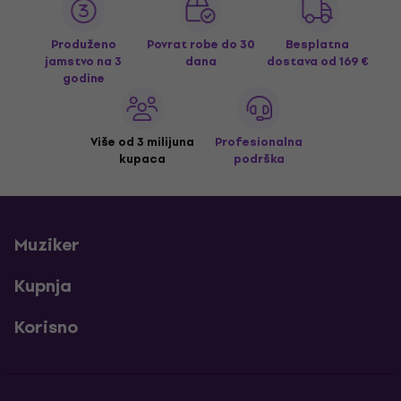
Produženo
Povrat robe do 30
Besplatna
jamstvo na 3
dana
dostava
od 169 €
godine
Više od 3 milijuna
Profesionalna
kupaca
podrška
Muziker
Kupnja
Korisno