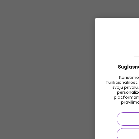
Suglasno
Koristimo
funkcionalnost 
svoju privolu
personaliz
platformama
pravilim