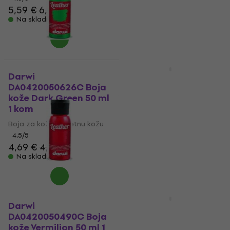
5,59 €
6,39 €
Na skladištu
Darwi
Pébéo Setacolor Boja
DA0420050626C Boja
kože 03 Sunflower
kože Dark Green 50 ml
Yellow 45 ml 1 kom
1 kom
Boja za kožu/umjetnu kožu
Boja za kožu/umjetnu kožu
6,49 €
4,5
/5
Na skladištu
4,69 €
4,76 €
Na skladištu
Darwi
Pébéo Setacolor Boja
DA0420050490C Boja
kože 48 Fluorescent
kože Vermilion 50 ml 1
Pink 45 ml 1 kom