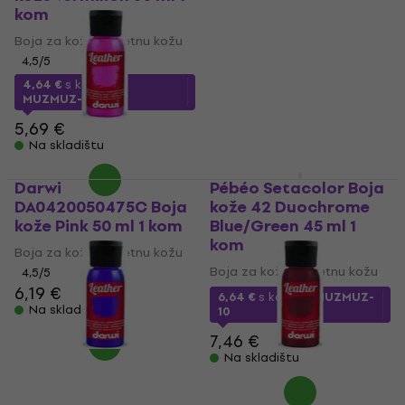
kom
Boja za kožu/umjetnu kožu
Boja za kožu/umjetnu kožu
8,09 €
8,79 €
4,5
/5
Na skladištu
4,64 €
s kodom
MUZMUZ-15
5,69 €
Na skladištu
Darwi
Pébéo Setacolor Boja
DA0420050475C Boja
kože 42 Duochrome
kože Pink 50 ml 1 kom
Blue/Green 45 ml 1
kom
Boja za kožu/umjetnu kožu
Boja za kožu/umjetnu kožu
4,5
/5
6,19 €
6,64 €
s kodom
MUZMUZ-
Na skladištu
10
7,46 €
Na skladištu