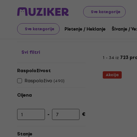
Umjetnost
Pletenje / Heklanje
Pređe za pletenje
Pre
Sve kategorije
Pređa Drops
Pletenje / Heklanje
Šivanje / Ve
Sve kategorije
Svi filtri
1 - 34 iz
723 pr
Raspoloživost
Akcija
Raspoloživo
(
490
)
Cijena
-
€
Najniža cijena
Najviša cijena
Stanje