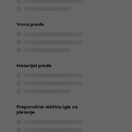
Na skladištu
Količinski pop
Drops Brush
Vrsta pređe
Colour 04 L
za pletenje
Pređa za plete
4,9
/5
2,99 €
5,69 
Materijal pređe
Na skladištu
Količinski pop
Drops Brush
Colour 16 B
pletenje
Preporučite veličinu igle za
Pređa za plete
pletenje
4,9
/5
3,29 €
Na skladištu