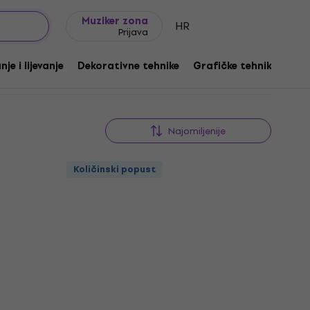
Ideje za poklon
FAQ
Muziker Blog
Muziker zona
HR
Prijava
je i lijevanje
Dekorativne tehnike
Grafičke tehnike
Ot
Najomiljenije
Količinski popust