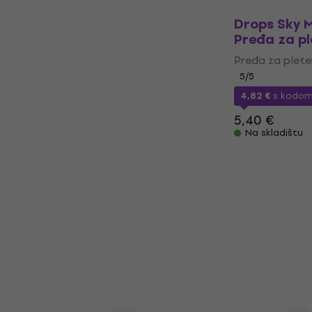
Drops Sky 
Pređa za pl
Pređa za plete
5
/5
4,82 €
s kodo
5,40 €
Na skladištu