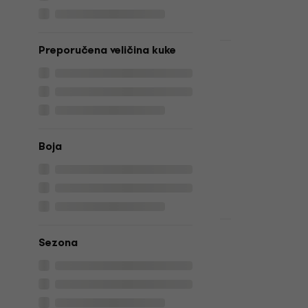
Količinski pop
Preporučena veličina kuke
Drops Air U
White Pređa
Pređa za plete
4,9
/5
4,55 €
s kodo
Boja
5,59 €
Na skladištu
Drops Big M
Sezona
Forget-Me-
pletenje
Pređa za plete