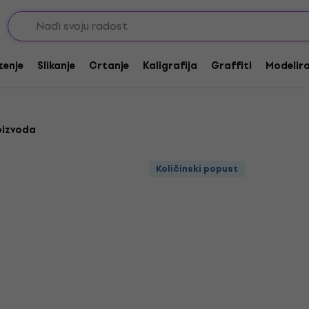
đa Drops
zenje
Slikanje
Crtanje
Kaligrafija
Graffiti
Modeliran
oizvoda
Količinski popust