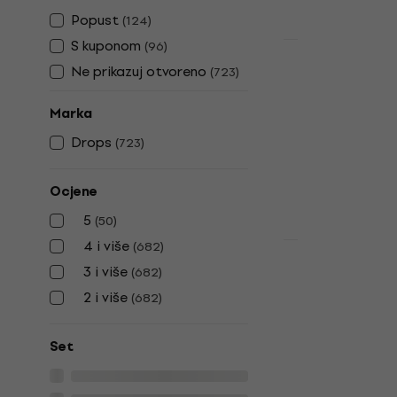
Popust
(
124
)
S kuponom
(
96
)
HAPPY HOUR
Drops Brush
Ne prikazuj otvoreno
(
723
)
Colour 01 O
pletenje
Marka
Pređa za plete
Drops
(
723
)
4,9
/5
3,29 €
4,89 
Ocjene
Na skladištu
5
(
50
)
4 i više
(
682
)
Akcija
Drops Brush
3 i više
(
682
)
Colour 11 F
2 i više
(
682
)
za pletenje
Pređa za plete
Set
4,9
/5
3,39 €
5,79 