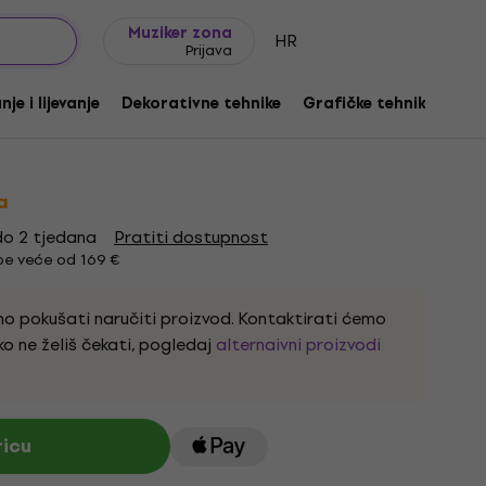
Ideje za poklon
FAQ
Muziker Blog
Muziker zona
HR
Prijava
3 Okrugli kist 3/0
je i lijevanje
Dekorativne tehnike
Grafičke tehnike
Ot
voda:
1152361
a
o 2 tjedana
Pratiti dostupnost
e veće od 169 €
 pokušati naručiti proizvod. Kontaktirati ćemo
ko ne želiš čekati, pogledaj
alternaivni proizvodi
ricu