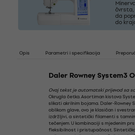
Minerva
čvrsta,
da popr
do kraj
Opis
Parametri i specifikacija
Preporu
Daler Rowney System3 Ok
Ovaj tekst je automatski prijevod sa so
Okrugla četka. Asortiman kistova Syste
slikati akrilnim bojama. Daler-Rowney S
oblikom glave, ovo je klasičan i svestra
izdržljivi, a sintetički filamenti s ta
tečenjem. U kombinaciji s mjedenim p
fleksibilnost i pristupačnost. Sintetičk