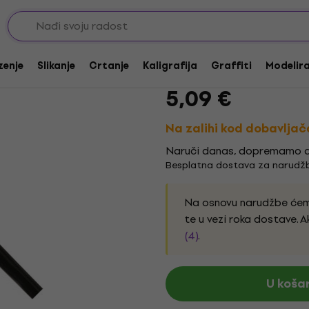
Daler Rowney System
zenje
Slikanje
Crtanje
Kaligrafija
Graffiti
Modeliran
Marka:
Daler Rowney
Kod proiz
5,09 €
Na zalihi kod dobavljač
Naruči danas, dopremamo d
Besplatna dostava za narudžb
Na osnovu narudžbe ćemo
te u vezi roka dostave. A
(4)
.
U koša