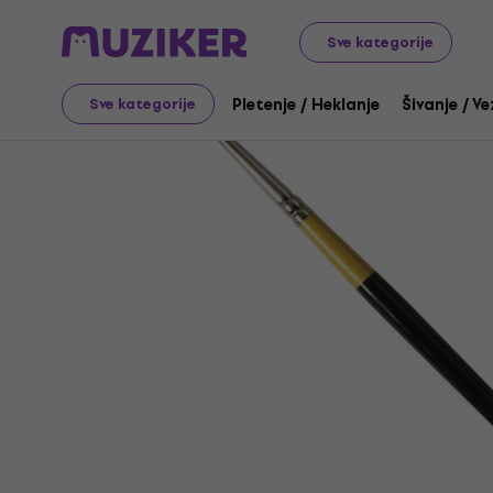
Umjetnost
Slikanje
Kistovi / Spatule / Palete
Kistovi
Sve kategorije
Pletenje / Heklanje
Šivanje / Ve
Sve kategorije