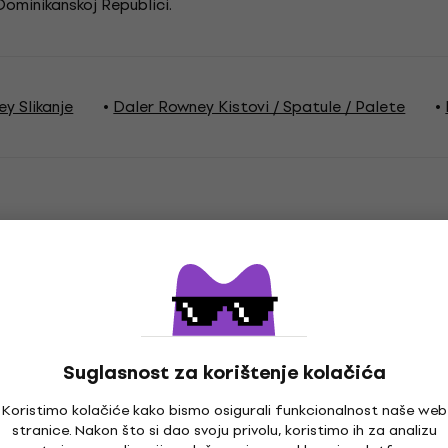
Dominikanskoj Republici.
y Slikanje
Daler Rowney Kistovi / Spatule / Palete
na boja
Suglasnost za korištenje kolačića
Koristimo kolačiće kako bismo osigurali funkcionalnost naše web
stranice. Nakon što si dao svoju privolu, koristimo ih za analizu