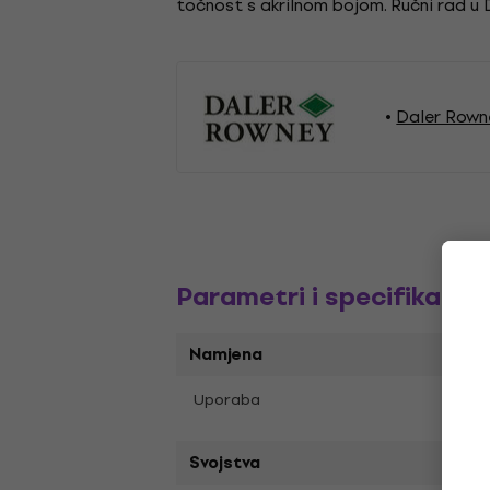
točnost s akrilnom bojom. Ručni rad u 
Daler Rowne
Parametri i specifikacija
Namjena
Akril
Uporaba
Svojstva