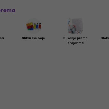
prema
tna
Slikarske boje
Slikanje prema
Bloko
brojevima