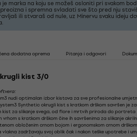
 je marka na koju se možeš osloniti pri svakom bod
 precizna i spremna svladati sve što pred nju staviš
avljaš ili stvaraš od nule, uz Minervu svaku ideju d
a.
čena dodatna oprema
Pitanja i odgovori
Dokum
rugli kist 3/0
ftvera:
m3 nudi optimalan izbor kistova za sve profesionalne umjetnik
ystem3 Synthetic okrugli kist s kratkom drškom savršen je za s
n kist za slikanje svega, od flore i mrtvih priroda do portreta 
mnim vrhom s kratkom drškom čine ih savršenima za slikanje akr
rstenom obloženim crnom bojom i ergonomskom crnom drškom, 
a vlakna zadržavaju svoj oblik čak i nakon teške upotrebe i um