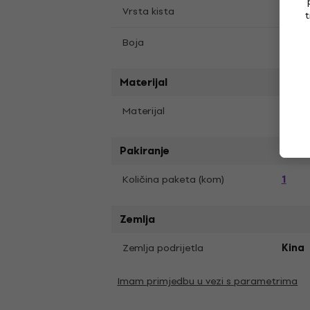
Okrug
Vrsta kista
t
Crna
Boja
Materijal
Sinte
Materijal
Pakiranje
1
Količina paketa (kom)
Zemlja
Zemlja podrijetla
Kina
Imam primjedbu u vezi s parametrima