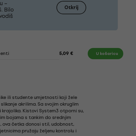
u –
Otkrij
. Bilo
ovodiš
enti
5,09 €
U košaricu
e ili studente umjetnosti koji žele
likanje akrilima. Sa svojim okruglim
i krajolika. Kistovi System3 otporni su,
ilnim bojama s tankim do srednjim
ova četka donosi stil, udobnost,
jetnicima pružaju željenu kontrolu i