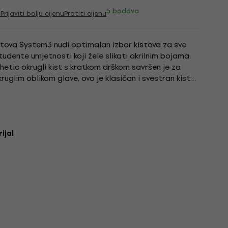
5 bodova
i
Prijaviti bolju cijenu
Pratiti cijenu
stova System3 nudi optimalan izbor kistova za sve
tudente umjetnosti koji žele slikati akrilnim bojama.
tic okrugli kist s kratkom drškom savršen je za
kruglim oblikom glave, ovo je klasičan i svestran kist
ijal