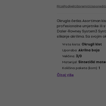
Pitaj
Podijeliti
Spremiti
Usporedit
Okrugla četka. Asortiman ki
profesionalne umjetnike ili s
Daler-Rowney System3 Synthe
slikanje akrilima. Sa svojim o
za slikanje svega, od flore...
Vrsta kista:
Okrugli kist
Uporaba:
Akrilna boja
Veličina:
3/0
Materijal:
Sintetički mater
Količina paketa (kom):
1
Čitaj više