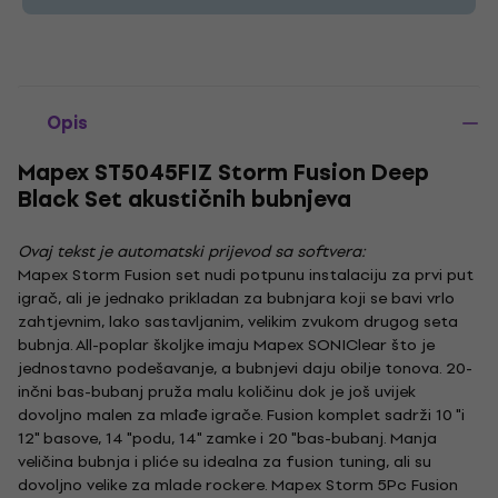
Opis
Mapex ST5045FIZ Storm Fusion Deep
Black Set akustičnih bubnjeva
Ovaj tekst je automatski prijevod sa softvera:
Mapex Storm Fusion set nudi potpunu instalaciju za prvi put
igrač, ali je jednako prikladan za bubnjara koji se bavi vrlo
zahtjevnim, lako sastavljanim, velikim zvukom drugog seta
bubnja. All-poplar školjke imaju Mapex SONIClear što je
jednostavno podešavanje, a bubnjevi daju obilje tonova. 20-
inčni bas-bubanj pruža malu količinu dok je još uvijek
dovoljno malen za mlađe igrače. Fusion komplet sadrži 10 "i
12" basove, 14 "podu, 14" zamke i 20 "bas-bubanj. Manja
veličina bubnja i pliće su idealna za fusion tuning, ali su
dovoljno velike za mlade rockere. Mapex Storm 5Pc Fusion