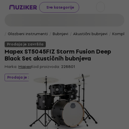
Sve kategorije
Glazbeni instrumenti
Bubnjevi
Akustični bubnjevi
Kompletn
Prodaja je završila
Mapex ST5045FIZ Storm Fusion Deep
Black Set akustičnih bubnjeva
Marka:
Mapex
Kod proizvoda:
228801
Prodaja je završila