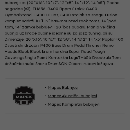
bubanj set (20 "X16", 10 "x7", 12 "x8", 14 "x12", 14 "x5"). Podne
nogavice (x3), TH656, B400 Bppm Stalak C400
CymbalStand, H400 Hi Hat, S400 stalak za snagu. Fusion
komplet sadrži 10 "i 12" bas-mounted rack toms, 14 "pod
tom, 14" zamke bubnjevi i 20 "bas bubanj. Manja veličina
bubnja uz kraće dubine idealne su za jazz tuning, ali su
Dimenzije: 20 "X16", 10 "x7", 12 "x8", 14 "x12", 14 "x5" Poplar400
Dvostruki držači i P400 Bass Drum PedalThrone i Remo
Heads Black Black krom hardverSuper Road Tough
CoveringsSingle Point Kontaktni LugsTH656 Dvostruki Tom
držačMaknuće Snare DrumSONIClearni rubovi ležajeva.
Mapex Bubnjevi
Mapex Akustični bubnjevi
Mapex Kompletni bubnjevi