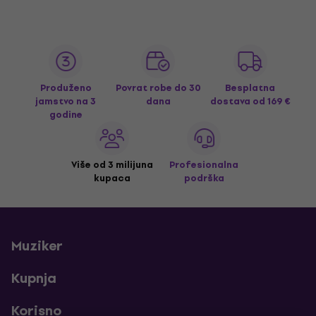
Produženo
Povrat robe do 30
Besplatna
jamstvo na 3
dana
dostava
od 169 €
godine
Više od 3 milijuna
Profesionalna
kupaca
podrška
Muziker
Kupnja
Korisno