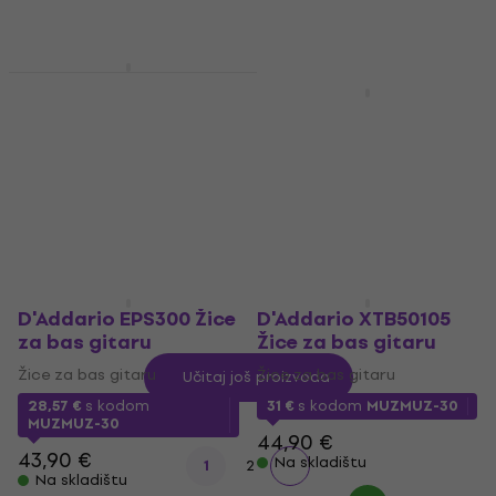
D'Addario ETB92M
Žice za bas gitaru
D'Addario NYXL55110
Žice za bas gitaru
Žice za bas gitaru
Žice za bas gitaru
77,56 €
s kodom
MUZMUZ-20
41,80 €
Na skladištu
99 €
Na skladištu
D'Addario EPS300 Žice
D'Addario XTB50105
za bas gitaru
Žice za bas gitaru
Žice za bas gitaru
Žice za bas gitaru
Učitaj još proizvoda
28,57 €
s kodom
31 €
s kodom
MUZMUZ-30
MUZMUZ-30
44,90 €
43,90 €
Na skladištu
1
2
Na skladištu