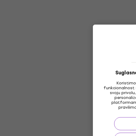
Suglasno
Koristimo
funkcionalnost 
svoju privolu
personaliz
platformama
pravilim