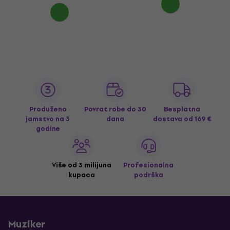
Produženo
Povrat robe do 30
Besplatna
jamstvo na 3
dana
dostava
od 169 €
godine
Više od 3 milijuna
Profesionalna
kupaca
podrška
Muziker