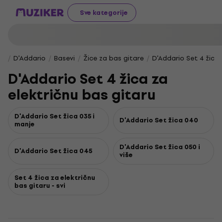
Sve kategorije
D'Addario
Basevi
Žice za bas gitare
D'Addario Set 4 žica 
D'Addario Set 4 žica za
električnu bas gitaru
D'Addario Set žica 035 i
D'Addario Set žica 040
manje
D'Addario Set žica 050 i
D'Addario Set žica 045
više
Set 4 žica za električnu
bas gitaru - svi