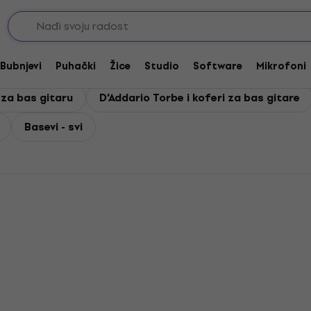
Bubnjevi
Puhački
Žice
Studio
Software
Mikrofoni
 za bas gitaru
D'Addario Torbe i koferi za bas gitare
Basevi - svi