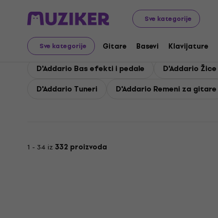
D'Addario
D'Addario Bas gitare
Sve kategorije
D'Addario Bas gitare
Gitare
Basevi
Klavijature
Sve kategorije
D'Addario Bas efekti i pedale
D'Addario Žice
D'Addario Tuneri
D'Addario Remeni za gitare
1 - 34 iz
332 proizvoda