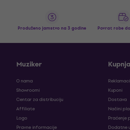
Produženo jamstvo na 3 godine
Povrat robe d
Muziker
Kupnj
O nama
Reklamaci
Showroomi
Kuponi
Centar za distribuciju
Dostava
Affiliate
Načini pl
Logo
Praćenje 
Pravne informacije
Dodatne u