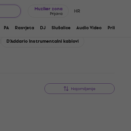
Ideje za poklon
FAQ
Muziker Blog
Muziker zona
HR
Prijava
PA
Rasvjeta
DJ
Slušalice
Audio Video
Pribor
D'Addario Instrumentalni kablovi
Najomiljenije