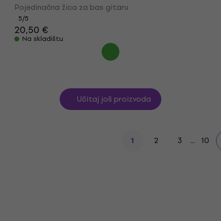
Pojedinačna žica za bas gitaru
5
/5
20,50 €
Na skladištu
Učitaj još proizvoda
2
3
...
10
1