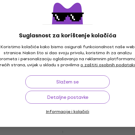
gitaru
Žice za 5 žičanu bas gitaru
4,3
/5
37 €
Na skladištu
Suglasnost za korištenje kolačića
Koristimo kolačiće kako bismo osigurali funkcionalnost naše web
stranice. Nakon što si dao svoju privolu, koristimo ih za analizu
D'Addario EPS170 Žice za bas gitaru
prometa i personalizaciju oglašavanja na reklamnim platformam
Žice za bas gitaru
rećih strana, uvijek u skladu s pravilima
o zaštiti osobnih podatak
4,7
/5
32 €
s kodom
MUZMUZ-25
Slažem se
43,90 €
Na skladištu
Detaljne postavke
Informacije i kolačići
D'Addario EXL170S Žice za bas gitaru