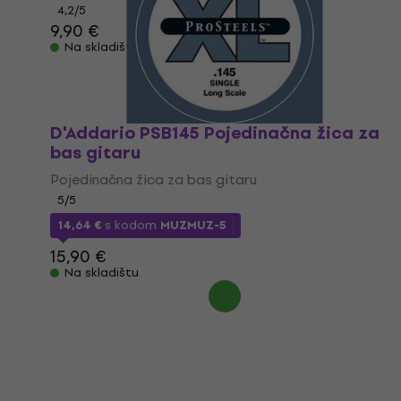
4,2
/5
9,90 €
Na skladištu
D'Addario PSB145 Pojedinačna žica za
bas gitaru
Pojedinačna žica za bas gitaru
5
/5
14,64 €
s kodom
MUZMUZ-5
15,90 €
Na skladištu