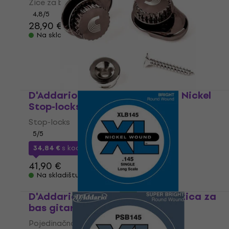
Žice za bas gitaru
4,8
/5
28,90 €
Na skladištu
D'Addario PW-SLS-02 Universal Nickel
Stop-locks
Stop-locks
5
/5
34,84 €
s kodom
MUZMUZ-15
41,90 €
Na skladištu
D'Addario XLB145 Pojedinačna žica za
bas gitaru
Pojedinačna žica za bas gitaru