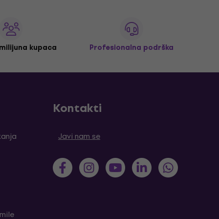
 milijuna kupaca
Profesionalna podrška
Kontakti
tanja
Javi nam se
mile