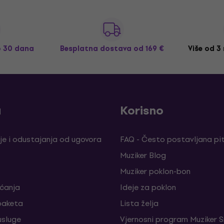
o 30 dana
Besplatna dostava
od 169 €
Više od 3
a
Korisno
je i odustajanja od ugovora
FAQ - Često postavljana pi
Muziker Blog
Muziker poklon-bon
aćanja
Ideje za poklon
paketa
Lista želja
sluge
Vjernosni program Muziker S