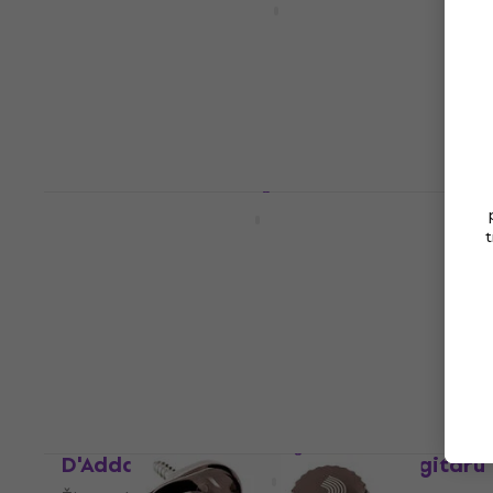
bas gitaru
Žice za 5 žičanu bas gitaru
4,2
/5
50,47 €
s kodom
MUZMUZ-10
58,90 €
Na skladištu
D'Addario ECB81-5 Žice za bas gitaru
Žice za bas gitaru
t
4,8
/5
66 €
s kodom
MUZMUZ-30
99 €
Na skladištu
D'Addario NYXL45105 Žice za bas gitaru