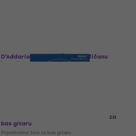
D'Addario PSB105 Pojedinačna žica za
bas gitaru
Pojedinačna žica za bas gitaru
5
/5
12,14 €
s kodom
MUZMUZ-10
13,90 €
Na skladištu
D'Addario XTB45130 Žice za 5 žičanu
bas gitaru
Žice za 5 žičanu bas gitaru
5
/5
35 €
Na skladištu
D'Addario XLB160T Pojedinačna žica za
bas gitaru
Pojedinačna žica za bas gitaru