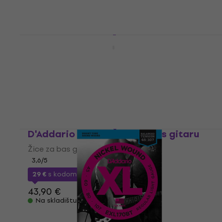
D'Addario EXL165 Žice za bas gitaru
Žice za bas gitaru
4,7
/5
19,90 €
Na skladištu
D'Addario EPS165 Žice za bas gitaru
Žice za bas gitaru
3,6
/5
29 €
s kodom
MUZMUZ-30
43,90 €
Na skladištu