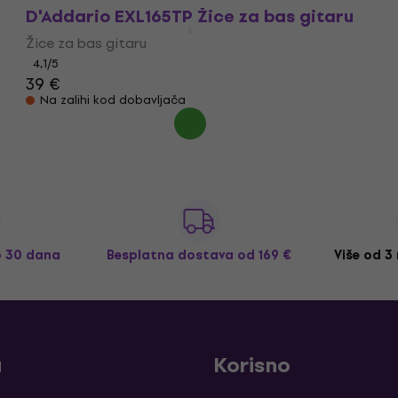
D'Addario EXL165TP Žice za bas gitaru
Žice za bas gitaru
4,1
/5
39 €
Na zalihi kod dobavljača
o 30 dana
Besplatna dostava
od 169 €
Više od 3
a
Korisno