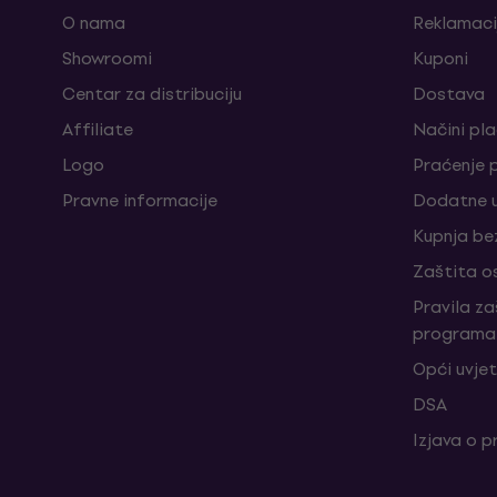
O nama
Reklamaci
Showroomi
Kuponi
Centar za distribuciju
Dostava
Affiliate
Načini pl
Logo
Praćenje 
Pravne informacije
Dodatne u
Kupnja be
Zaštita o
Pravila z
programa 
Opći uvjet
DSA
Izjava o p