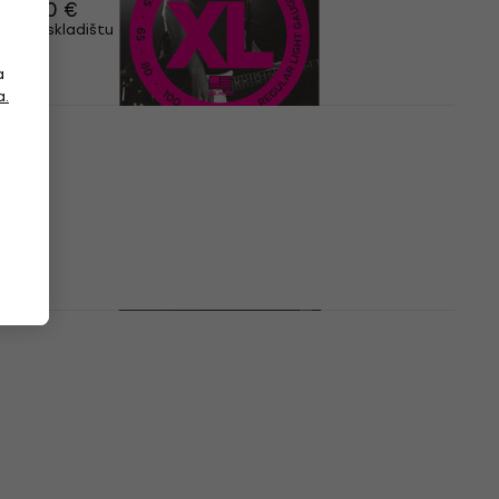
84,70 €
Na skladištu
a
a.
Kao novo
D'Addario EXL170S Žice za bas gitaru
(Kao novo)
Žice za bas gitaru
17,70 €
29,60 €
- 40 %
Na skladištu
D'Addario XTB45100 Žice za bas gitaru
(Kao novo)
Žice za bas gitaru
33,20 €
44,45 €
- 25 %
Na skladištu