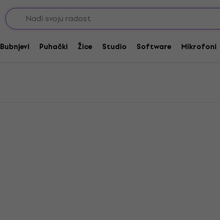
lektričnu bas gitaru
D'Addario Set žica 045
Bubnjevi
Puhački
Žice
Studio
Software
Mikrofoni