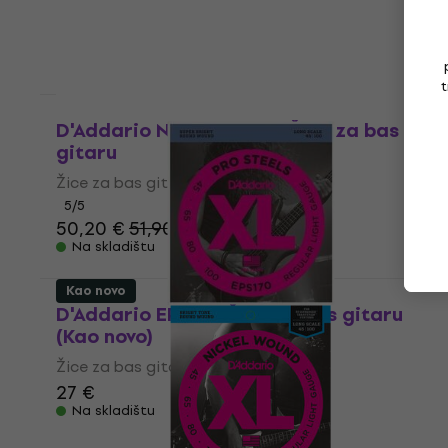
Na skladištu
t
Kao novo
D'Addario NYXL45100SL Žice za bas
gitaru
Žice za bas gitaru
5
/5
50,20 €
51,90 €
Na skladištu
Kao novo
D'Addario EPS170 Žice za bas gitaru
(Kao novo)
Žice za bas gitaru
27 €
Na skladištu