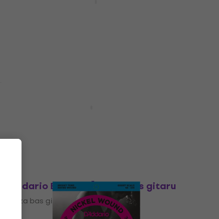
Žice za bas gitaru
4,6
/5
28,91 €
s kodom
MUZMUZ-35
44,90 €
Na skladištu
Besplatna dostava
D'Addario EXL170SL Žice za bas gitaru
Žice za bas gitaru
4,8
/5
23,70 €
Na skladištu
Kao novo
D'Addario ESXL170 Žice za bas gitaru
Žice za bas gitaru
4,9
/5