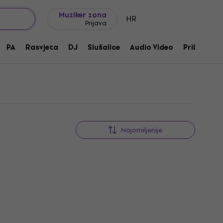
Ideje za poklon
FAQ
Muziker Blog
Muziker zona
HR
Prijava
PA
Rasvjeta
DJ
Slušalice
Audio Video
Pribor
Najomiljenije