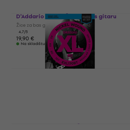
D'Addario EXL165 Žice za bas gitaru
Žice za bas gitaru
4,7
/5
19,90 €
Na skladištu
D'Addario EXL170BT Žice za bas gitaru
Žice za bas gitaru
5
/5
19,90 €
s kodom
MUZMUZ-30
29,90 €
Na skladištu
D'Addario NYXL45105 Žice za bas gitaru