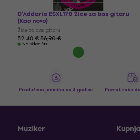
D'Addario ESXL170 Žice za bas gitaru
(Kao novo)
Žice za bas gitaru
52,40 €
56,90 €
Na skladištu
Produženo jamstvo na 3 godine
Povrat robe d
Muziker
Kupnj