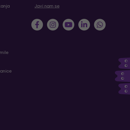
tanja
Javi nam se
mile
ranice