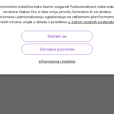
71,90 €
Na skladištu
Koristimo kolačiće kako bismo osigurali funkcionalnost naše web
stranice. Nakon što si dao svoju privolu, koristimo ih za analizu
prometa i personalizaciju oglašavanja na reklamnim platformam
rećih strana, uvijek u skladu s pravilima
o zaštiti osobnih podatak
D'Addario EPS165 Žice za bas gitaru
Slažem se
(Kao novo)
Žice za bas gitaru
Detaljne postavke
27,80 €
43,46 €
- 36 %
Na skladištu
Informacije i kolačići
D'Addario EXL170 SET Žice za bas gitaru
Žice za bas gitaru
4,5
/5
35,30 €
Na skladištu