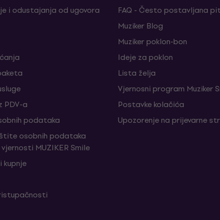
je i odustajanja od ugovora
FAQ - Često postavljana pi
Muziker Blog
Muziker poklon-bon
aćanja
Ideje za poklon
paketa
Lista želja
sluge
Vjernosni program Muziker S
z PDV-a
Postavke kolačića
sobnih podataka
Upozorenje na prijevarne st
aštite osobnih podataka
vjernosti MUZIKER Smile
i kupnje
ristupačnosti