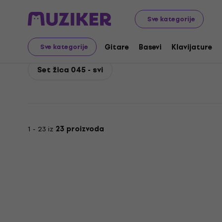
D'Addario
Basevi
Žice za bas gitare
Set 4 žica za e
Sve kategorije
D'Addario Set žica 045
Gitare
Basevi
Klavijature
Sve kategorije
Set žica 045 - svi
1 - 23 iz
23 proizvoda