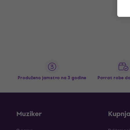
Produženo jamstvo na 3 godine
Povrat robe d
Muziker
Kupnj