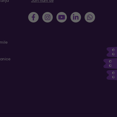
tanja
Javi nam se
mile
ranice