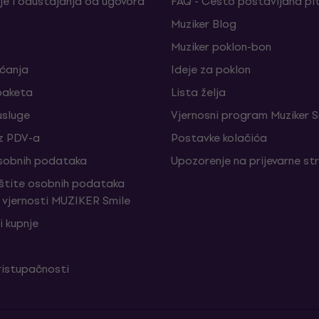
je i odustajanja od ugovora
FAQ - Često postavljana pi
Muziker Blog
Muziker poklon-bon
aćanja
Ideje za poklon
paketa
Lista želja
sluge
Vjernosni program Muziker S
z PDV-a
Postavke kolačića
sobnih podataka
Upozorenje na prijevarne st
aštite osobnih podataka
vjernosti MUZIKER Smile
i kupnje
ristupačnosti