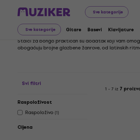
Glazbeni instrumenti
Bubnjevi
Oprema za električne 
Sve kategorije
Stalci za bongase
Gitare
Basevi
Klavijature
Sve kategorije
Stalci za bongo praktičan su dodatak koji vam omogu
obogaćuju brojne glazbene žanrove, od latinskih ritm
Sviranje bonga na stalku oslobađa vaše ruke, čime dob
što je ključno za svaki uspješan nastup ili produktivnu
Svi filtri
1 - 7 iz
7 proizv
Raspoloživost
Raspoloživo
(
1
)
Cijena