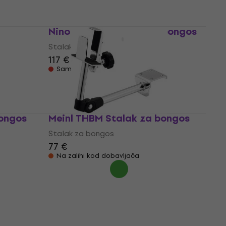
Nino NINO20 Stalak za bongos
Stalak za bongos
117 €
Samo po narudžbi
bongos
Meinl THBM Stalak za bongos
Stalak za bongos
77 €
Na zalihi kod dobavljača