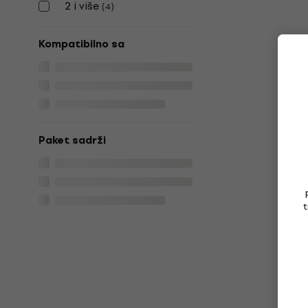
2 i više
(
4
)
Kompatibilno sa
Paket sadrži
t