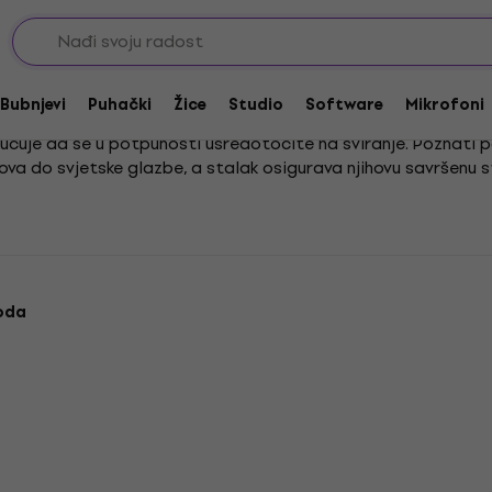
bubnjeve
Oprema za udaraljke
Stalci za bongase
Bubnjevi
Puhački
Žice
Studio
Software
Mikrofoni
ćuje da se u potpunosti usredotočite na sviranje. Poznati 
ova do svjetske glazbe, a stalak osigurava njihovu savršenu s
ivate veću slobodu pokreta i preciznost u izvedbi. Kvalitetan
 vježbu.
oda