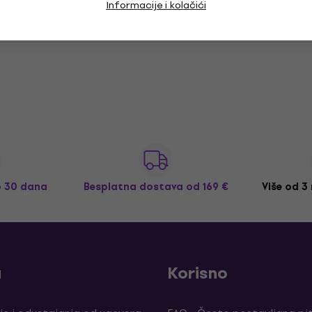
Informacije i kolačići
o 30 dana
Besplatna dostava
od 169 €
Više od 3
a
Korisno