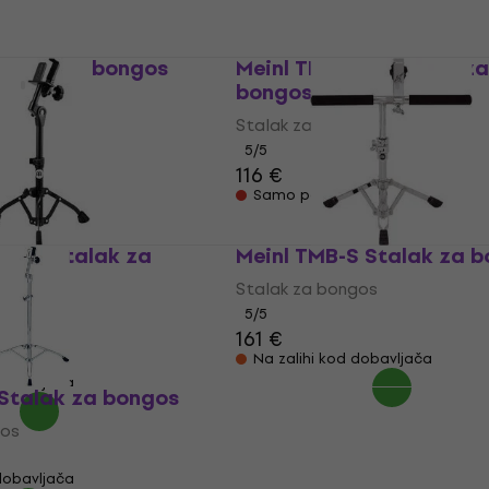
Stalak za bongos
Meinl THBS-BK Stalak za
bongos
gos
Stalak za bongos
5
/5
116 €
Samo po narudžbi
S-BK Stalak za
Meinl TMB-S Stalak za 
Stalak za bongos
gos
5
/5
161 €
Na zalihi kod dobavljača
dobavljača
 Stalak za bongos
gos
dobavljača