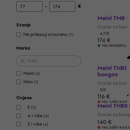
-
€
Najniža cijena
Najviša cijena
Meinl TMB 
Stanje
Stalak za bon
4,7
/5
Ne prikazuj otvoreno
(
7
)
174 €
Na skladištu
Marka
Meinl THBS-
Meinl
bongos
(
6
)
Nino
(
1
)
Stalak za bon
5
/5
116 €
Ocjene
Na zalihi kod 
Meinl THBS
5
(
2
)
Stalak za bon
4 i više
(
4
)
140 €
3 i više
(
4
)
Na zalihi kod 