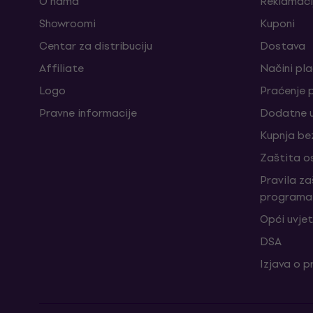
O nama
Reklamaci
Showroomi
Kuponi
Centar za distribuciju
Dostava
Affiliate
Načini pl
Logo
Praćenje 
Pravne informacije
Dodatne u
Kupnja be
Zaštita o
Pravila z
programa 
Opći uvjet
DSA
Izjava o p