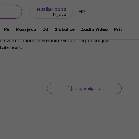
Ideje za poklon
FAQ
Muziker Blog
Muziker zona
HR
Prijava
PA
Rasvjeta
DJ
Slušalice
Audio Video
Pribor
po svom toplom i živahnom zvuku, bongo bubnjevi
tabilnost.
 stalak pruža iznimnu stabilnost i prilagodljivost,
Najomiljenije