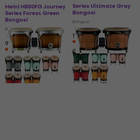
Series Ultimate Gray
Meinl HB50FG Journey
Bongosi
Series Forest Green
Bongosi
Bongosi
Bongosi
5
/5
116 €
5
/5
Na zalihi kod dobavljača
96 €
106 €
- 9 %
Na putu
Meinl FWB200-GAB
Meinl FWB190-SNT The
Brown Burl Bongosi
Marathon Designer
Series Super Natural
Bongosi
Bongosi
5
/5
199 €
205 €
Bongosi
Samo po narudžbi
5
/5
189 €
Na zalihi kod dobavljača