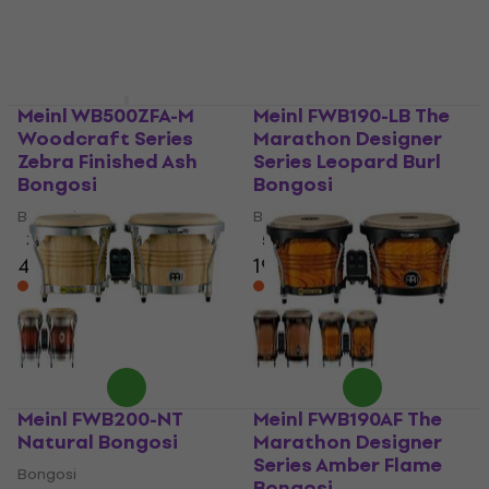
Meinl WB500ZFA-M
Meinl FWB190-LB The
Woodcraft Series
Marathon Designer
Zebra Finished Ash
Series Leopard Burl
Bongosi
Bongosi
Bongosi
Bongosi
3,8
/5
5
/5
454 €
198 €
Na zalihi kod dobavljača
Na zalihi kod dobavljača
Meinl FWB200-NT
Meinl FWB190AF The
Natural Bongosi
Marathon Designer
Series Amber Flame
Bongosi
Bongosi