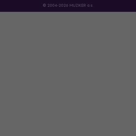
© 2004-2026 MUZIKER a.s.