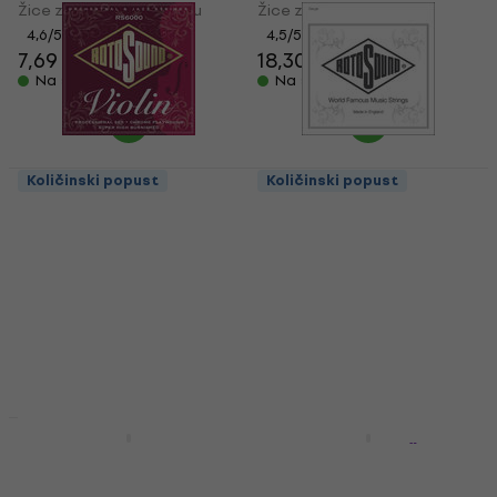
Žice za akustičnu gitaru
Žice za bas gitaru
4,6
/5
4,5
/5
7,69 €
18,30 €
Na skladištu
Na skladištu
Količinski popust
Količinski popust
Rotosound RS 6000
Rotosound NP 009
Žica za violinu
Pojedinačna žica za
gitaru
Žica za violinu
Pojedinačna žica za gitaru
4,7
/5
15,90 €
4,8
/5
1,29 €
Na skladištu
Na skladištu
Količinski popust
Količinski popust
Rotosound R10-2 2-
Rotosound R11 Žice za
Pack Žice za
električnu gitaru