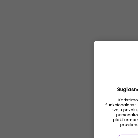
Suglasno
Koristimo
funkcionalnost 
svoju privolu
personaliz
platformama
pravilim