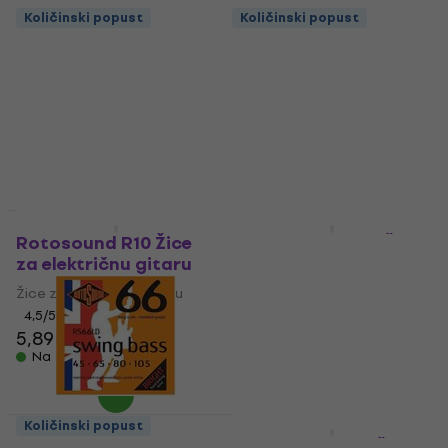
Količinski popust
Količinski popust
Količinski popust
Količinski popust
Rotosound R10 Žice
Rotosound RH10 Žice
za električnu gitaru
za električnu gitaru
Žice za električnu gitaru
Žice za električnu gitaru
4,5
/5
4,5
/5
5,89 €
5,99 €
Na skladištu
Na skladištu
Količinski popust
Količinski popust
Rotosound RS66LD
Rotosound JK11 Žice