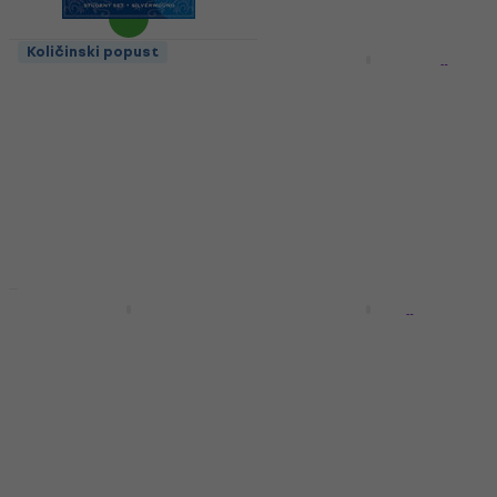
Količinski popust
Količinski popust
Rotosound RS 1000
Rotosound NXA12 Žice
Žica za violinu
za akustičnu gitaru
Žica za violinu
Žice za akustičnu gitaru
3,5
/5
3,8
/5
8,39 €
23 €
Na skladištu
Na skladištu
Količinski popust
Količinski popust
Rotosound CL1 Nylon
Rotosound R8 Žice za
žice za klasičnu
električnu gitaru
gitaru
Žice za električnu gitaru
Nylon žice za klasičnu gitaru
4,8
/5
5,59 €
4,3
/5
9,99 €
Na skladištu
Na skladištu