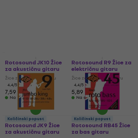
Žice za bas gitaru
za akustičnu gitaru
Žice za bas gitaru
Žice za akustičnu gitaru
4,7
/5
4,5
/5
23,90 €
7,60 €
Na skladištu
Na skladištu
Količinski popust
Količinski popust
Rotosound JK10 Žice
Rotosound R9 Žice za
za akustičnu gitaru
električnu gitaru
Žice za akustičnu gitaru
Žice za električnu gitaru
4,4
/5
4,4
/5
7,59 €
5,89 €
Na skladištu
Na skladištu
Količinski popust
Količinski popust
Rotosound JK9 Žice
Rotosound RB45 Žice
za akustičnu gitaru
za bas gitaru