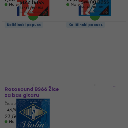
Na skladištu
Na skladištu
Količinski popust
Količinski popust
Rotosound RS 77 LD
Rotosound RS66LDN
Žice za bas gitaru
Žice za bas gitaru
Žice za bas gitaru
Žice za bas gitaru
4,6
/5
4,9
/5
22,50 €
45 €
56,60 €
- 20 %
Na skladištu
Na skladištu
Količinski popust
Količinski popust
Rotosound BS66 Žice
Rotosound NXA10 Žice
za bas gitaru
za akustičnu gitaru
Žice za bas gitaru
Žice za akustičnu gitaru
4,9
/5
4,6
/5
23,50 €
23 €
Na skladištu
Na skladištu