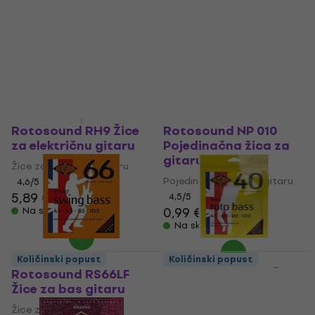
električnu gitaru
Žice za električnu gitaru
Žice za električnu gitaru
4,5
/5
5,89 €
4,7
/5
11 €
Na skladištu
Na skladištu
Popust za newsletter
Količinski popust
Rotosound RH9 Žice
Rotosound NP 010
za električnu gitaru
Pojedinačna žica za
gitaru
Žice za električnu gitaru
Pojedinačna žica za gitaru
4,6
/5
5,89 €
4,5
/5
0,99 €
Na skladištu
Na skladištu
Količinski popust
Količinski popust
Rotosound RS66LF
Rotosound RB40 Žice
Žice za bas gitaru
za bas gitaru
Žice za bas gitaru
Žice za bas gitaru