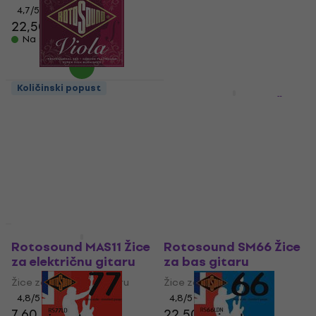
4,7
/5
4,6
/5
22,50 €
19,30 €
Na skladištu
Na skladištu
Količinski popust
Količinski popust
Rotosound RS 2000
Rotosound NXA11 Žice
Žica za violu
za akustičnu gitaru
Žica za violu
Žice za akustičnu gitaru
4
/5
4
/5
20,90 €
23 €
Na skladištu
Na skladištu
Akcija
Količinski popust
Rotosound MAS11 Žice
Rotosound SM66 Žice
za električnu gitaru
za bas gitaru
Žice za električnu gitaru
Žice za bas gitaru
4,8
/5
4,8
/5
7,60 €
22,50 €