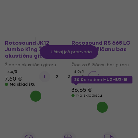
Na skladištu
30
12,50 €
Na skladištu
Rotosound JK12
Rotosound RS 665 LC
Jumbo King Žice za
Žice za 5 žičanu bas
Učitaj još proizvoda
akustičnu gitaru
gitaru
Žice za akustičnu gitaru
Žice za 5 žičanu bas gitaru
4,6
/5
4,9
/5
...
1
2
3
9
7,60 €
30 €
s kodom
MUZMUZ-15
Na skladištu
36,65 €
Na skladištu