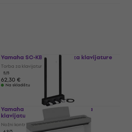
Yamaha LP 5A Nožni kontroler za
klavijature
Nožni kontroler za klavijature
4,5
/5
79,80 €
Na skladištu
Yamaha SC-KB630 Torba za klavijature
Torba za klavijature
5
/5
62,30 €
Na skladištu
Yamaha LP-1B Nožni kontroler za
klavijature
Nožni kontroler za klavijature
4,9
/5