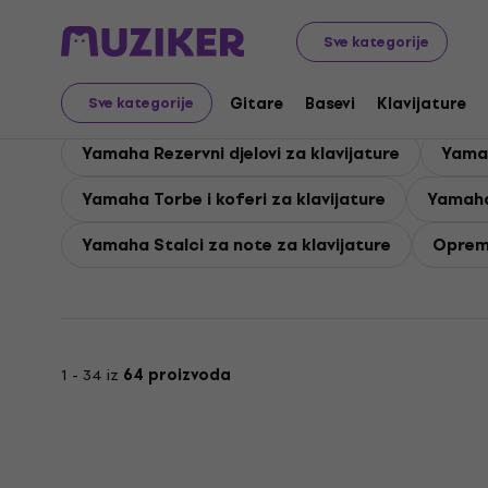
Yamaha
Klavijature
Yamaha Oprema za klavijature
Sve kategorije
Yamaha Oprema za klav
Gitare
Basevi
Klavijature
Sve kategorije
Yamaha Rezervni djelovi za klavijature
Yamah
Yamaha Torbe i koferi za klavijature
Yamaha
Yamaha Stalci za note za klavijature
Oprema
1 - 34 iz
64 proizvoda