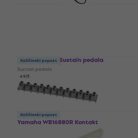
Yamaha PA150B Adapteri za klavijature
Adapteri za klavijature
5
/5
50 €
Na skladištu
Yamaha FC3A Sustain pedala
Količinski popust
Sustain pedala
4,9
/5
88 €
Na skladištu
Količinski popust
Yamaha WB16880R Kontakt
Rezervni dio za klavijaturu