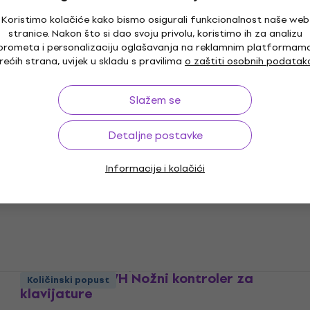
Koristimo kolačiće kako bismo osigurali funkcionalnost naše web
stranice. Nakon što si dao svoju privolu, koristimo ih za analizu
Yamaha MD-BT01 MIDI sučelja
prometa i personalizaciju oglašavanja na reklamnim platformam
MIDI sučelja
rećih strana, uvijek u skladu s pravilima
o zaštiti osobnih podatak
4,8
/5
45,40 €
50 €
Slažem se
Na skladištu
Detaljne postavke
Yamaha UD-BT01 MIDI sučelja
Informacije i kolačići
MIDI sučelja
4,1
/5
61,20 €
Na skladištu
Yamaha LP-1 WH Nožni kontroler za
Količinski popust
klavijature