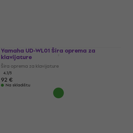
5
/5
113 €
Na skladištu
Yamaha UD-WL01 Šira oprema za
klavijature
Šira oprema za klavijature
4,1
/5
92 €
Na skladištu