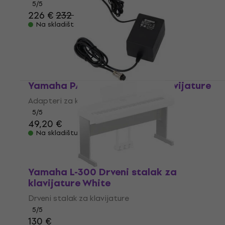
5
/5
226 €
232 €
Na skladištu
Yamaha PA-30 Adapteri za klavijature
Adapteri za klavijature
5
/5
49,20 €
Na skladištu
Yamaha L-300 Drveni stalak za
klavijature White
Drveni stalak za klavijature
5
/5
130 €