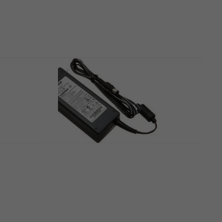
Yamaha FC 7 Volume pedala
Volume pedala
4,7
/5
92 €
Na skladištu
Yamaha PA-300C YK938A00 Adapteri za
klavijature
Adapteri za klavijature
4,9
/5
49 €
Na skladištu