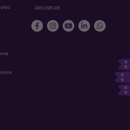
tanja
Javi nam se
mile
ranice