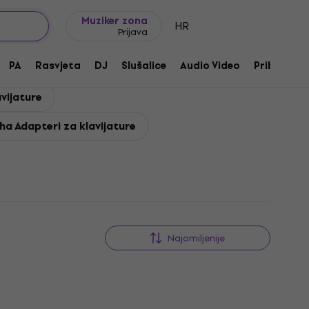
Ideje za poklon
FAQ
Muziker Blog
Muziker zona
HR
Prijava
PA
Rasvjeta
DJ
Slušalice
Audio Video
Pribor
vijature
a Adapteri za klavijature
Najomiljenije