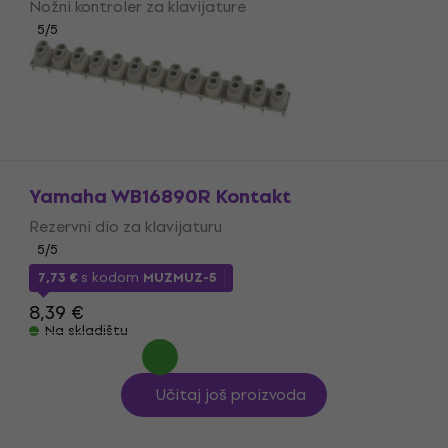
Nožni kontroler za klavijature
5
/5
80,90 €
Na skladištu
Yamaha WB16890R Kontakt
Rezervni dio za klavijaturu
5
/5
7,73 €
s kodom
MUZMUZ-5
8,39 €
Na skladištu
Učitaj još proizvoda