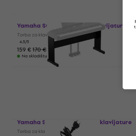
Na skladištu
Yamaha SCDE88 Torba za klavijature
t
Torba za klavijature
4,5
/5
159 €
170 €
- 6 %
Na skladištu
Yamaha L-300 Drveni stalak za
klavijature Black
Drveni stalak za klavijature
5
/5
134 €
Na skladištu
Yamaha SC-Genos Torba za klavijature
Torba za klavijature