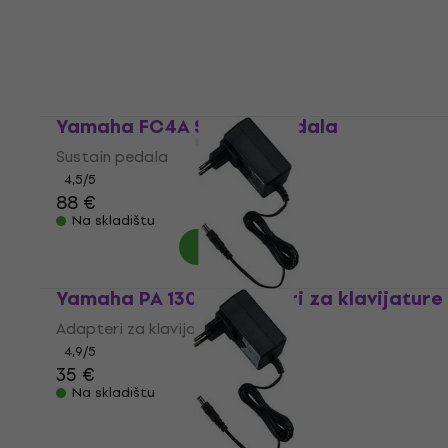
Yamaha FC4A Sustain pedala
Sustain pedala
4,5
/5
88 €
Na skladištu
Yamaha PA 130 B Adapteri za klavijature
Adapteri za klavijature
4,9
/5
35 €
Na skladištu