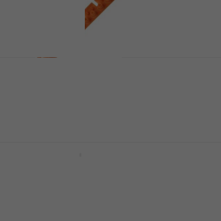
Yamaha VU328402 Kontakt
Rezervni dio za klavijaturu
5
/5
5,19 €
5,89 €
Na skladištu
Yamaha FC5 Sustain pedala
Sustain pedala
4,7
/5
44 €
Na skladištu