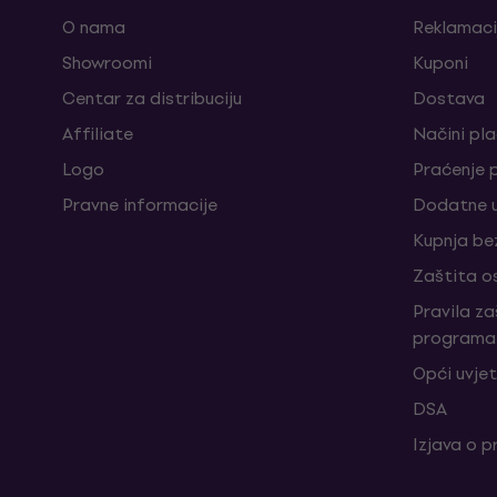
O nama
Reklamaci
Showroomi
Kuponi
Centar za distribuciju
Dostava
Affiliate
Načini pl
Logo
Praćenje 
Pravne informacije
Dodatne u
Kupnja be
Zaštita o
Pravila z
programa 
Opći uvjet
DSA
Izjava o p