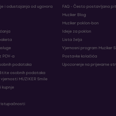
je i odustajanja od ugovora
FAQ - Često postavljana pi
Muziker Blog
Muziker poklon-bon
aćanja
Ideje za poklon
paketa
Lista želja
sluge
Vjernosni program Muziker S
z PDV-a
Postavke kolačića
sobnih podataka
Upozorenje na prijevarne st
aštite osobnih podataka
vjernosti MUZIKER Smile
i kupnje
ristupačnosti