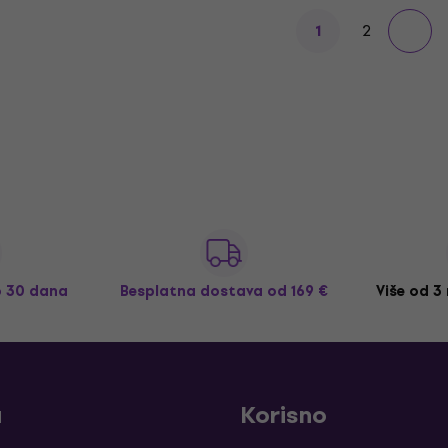
2
1
o 30 dana
Besplatna dostava
od 169 €
Više od 3
a
Korisno