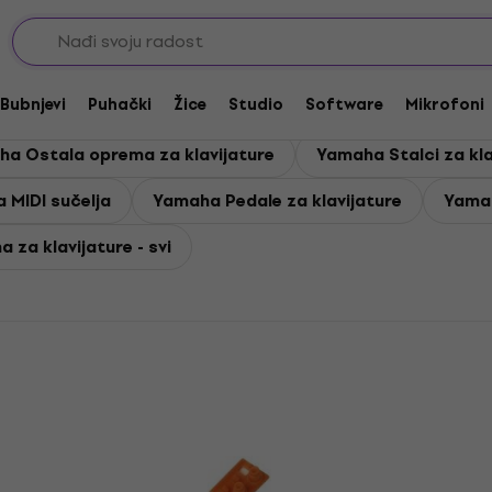
ijature
Bubnjevi
Puhački
Žice
Studio
Software
Mikrofoni
a Ostala oprema za klavijature
Yamaha Stalci za kla
 MIDI sučelja
Yamaha Pedale za klavijature
Yamah
 za klavijature - svi
Količinski popust