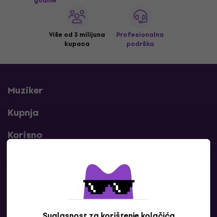
godine
Više od 3 milijuna
Profesionalna
kupaca
podrška
Muziker
Kupnja
Korisno
Kontakti
Javi nam se
Suglasnost za korištenje kolačića