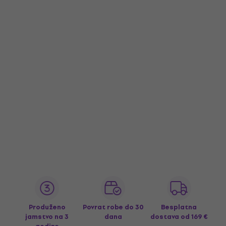
Produženo
Povrat robe do 30
Besplatna
jamstvo na 3
dana
dostava
od 169 €