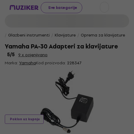
Sve kategorije
Glazbeni instrumenti
Klavijature
Oprema za klavijature
Yamaha PA-30 Adapteri za klavijature
5
/5
9 x ocjenjivano
Marka:
Yamaha
Kod proizvoda:
228347
Poklon uz kupnju