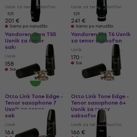
Usnik za tenor saksofon
Usnik za tenor saksofon
5
/5
5
/5
201 €
241 €
Samo po narudžbi
Samo po narudžbi
Vandoren Java T55
Vandoren V16 T6 Usnik
Usnik za tenor
za tenor saksofon
saksofon
Usnik za tenor saksofon
Usnik za tenor saksofon
170 €
158 €
Samo po narudžbi
Samo po narudžbi
Otto Link Tone Edge -
Otto Link Tone Edge -
Tenor saxophone 7
Tenor saxophone 6+
Usnik za tenor
Usnik za tenor
saksofon
saksofon
Usnik za tenor saksofon
Usnik za tenor saksofon
164 €
166 €