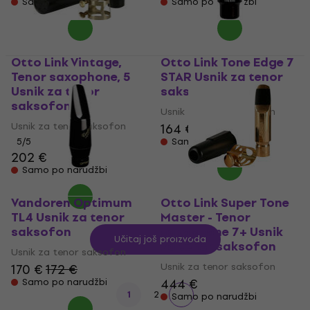
Samo po narudžbi
Samo po narudžbi
Otto Link Vintage,
Otto Link Tone Edge 7
Tenor saxophone, 5
STAR Usnik za tenor
Usnik za tenor
saksofon
saksofon
Usnik za tenor saksofon
Usnik za tenor saksofon
164 €
5
/5
Samo po narudžbi
202 €
Samo po narudžbi
Vandoren Optimum
Otto Link Super Tone
TL4 Usnik za tenor
Master - Tenor
saksofon
saxophone 7+ Usnik
Učitaj još proizvoda
za tenor saksofon
Usnik za tenor saksofon
Usnik za tenor saksofon
170 €
172 €
444 €
Samo po narudžbi
1
2
Samo po narudžbi