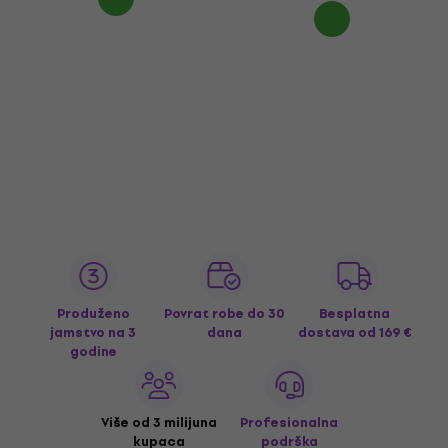
Produženo
Povrat robe do 30
Besplatna
jamstvo na 3
dana
dostava
od 169 €
godine
Više od 3 milijuna
Profesionalna
kupaca
podrška