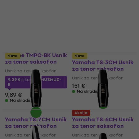
Usnik za tenor saksofon
Usnik za tenor saksofon
9,69 €
4,3
/5
47 €
Na skladištu
Na skladištu
Latone TMPC-BK Usnik
Novo
Novo
za tenor saksofon
Yamaha TS-3CM Usnik
za tenor saksofon
Usnik za tenor saksofon
Usnik za tenor saksofon
9,29 €
s kodom
MUZMUZ-
5
151 €
Na skladištu
9,89 €
Na skladištu
Akcija
Yamaha TS-7CM Usnik
Yamaha TS-6CM Usnik
za tenor saksofon
za tenor saksofon
Usnik za tenor saksofon
Usnik za tenor saksofon