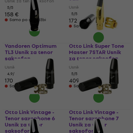
Usnik za tenor saksofon
Usnik za tenor saksofon
5
/5
158 €
5
/5
172 €
Samo po narudžbi
Samo po narudžbi
Vandoren Optimum
Otto Link Super Tone
TL3 Usnik za tenor
Master 7STAR Usnik
saksofon
za tenor saksofon
Usnik za tenor saksofon
Usnik za tenor saksofon
4,9
/5
5
/5
170 €
409 €
Samo po narudžbi
Samo po narudžbi
Otto Link Vintage -
Otto Link Vintage -
Tenor saxophone 6
Tenor saxophone 7
Usnik za tenor
Usnik za tenor
saksofon
saksofon