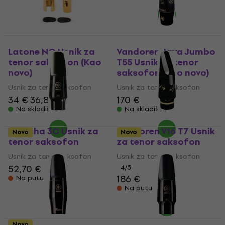
Latone NG Usnik za
Vandoren Java Jumbo
tenor saksofon (Kao
T55 Usnik za tenor
novo)
saksofon (Kao novo)
Usnik za tenor saksofon
Usnik za tenor saksofon
34 €
36,80 €
170 €
Na skladištu
Na skladištu
Yamaha 3C Usnik za
Vandoren V16 T7 Usnik
Novo
Novo
tenor saksofon
za tenor saksofon
Usnik za tenor saksofon
Usnik za tenor saksofon
52,70 €
4
/5
186 €
Na putu
Na putu
Novo