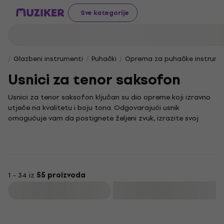
Sve kategorije
Glazbeni instrumenti
Puhački
Oprema za puhačke instrum
Usnici za tenor saksofon
Usnici za tenor saksofon ključan su dio opreme koji izravno
utječe na kvalitetu i boju tona. Odgovarajući usnik
omogućuje vam da postignete željeni zvuk, izrazite svoj
jedinstveni glazbeni stil i s lakoćom prilagodite sviranje
vlastitim potrebama.
Prirodnost zvuka važna je svakom saksofonistu, a pravilno
odabrana komponenta značajno joj doprinosi. Uživajte u
svakom tonu i istražite bogatstvo mogućnosti koje vam
1 - 34 iz
55 proizvoda
pruža vaš tenor saksofon uz pomoć pažljivo odabranog
Filtrirati
usnika.