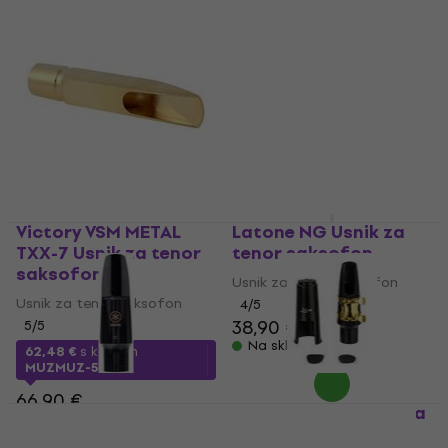
Victory VSM METAL
Latone NG Usnik za
TXX-7 Usnik za tenor
tenor saksofon
saksofon
Usnik za tenor saksofon
Usnik za tenor saksofon
4
/5
38,90 €
5
/5
Na skladištu
62,48 €
s kodom
MUZMUZ-5
66,90 €
Yamaha 5C Usnik za
Latone ND74 Usnik za
Novo
Na skladištu
tenor saksofon
tenor saksofon