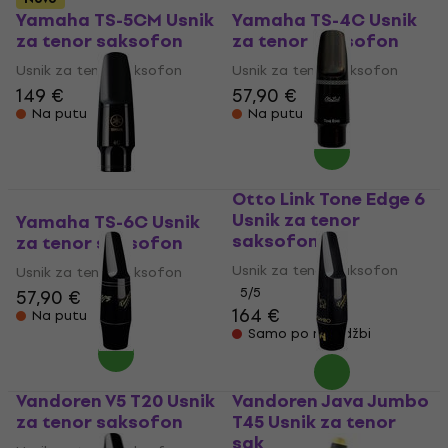
Yamaha TS-5CM Usnik
Yamaha TS-4C Usnik
za tenor saksofon
za tenor saksofon
Usnik za tenor saksofon
Usnik za tenor saksofon
149 €
57,90 €
Na putu
Na putu
Otto Link Tone Edge 6
Usnik za tenor
Yamaha TS-6C Usnik
saksofon
za tenor saksofon
Usnik za tenor saksofon
Usnik za tenor saksofon
5
/5
57,90 €
164 €
Na putu
Samo po narudžbi
Vandoren V5 T20 Usnik
Vandoren Java Jumbo
za tenor saksofon
T45 Usnik za tenor
saksofon