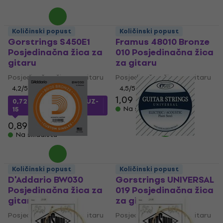
Količinski popust
Količinski popust
Gorstrings S450E1
Framus 48010 Bronze
Posjedinačna žica za
010 Posjedinačna žica
gitaru
za gitaru
Posjedinačna žica za gitaru
Posjedinačna žica za gitaru
4,2
/5
4,5
/5
1,09 €
0,72 €
s kodom
MUZMUZ-
Na skladištu
15
0,89 €
Na skladištu
Količinski popust
Količinski popust
D'Addario BW030
Gorstrings UNIVERSAL
Posjedinačna žica za
019 Posjedinačna žica
gitaru
za gitaru
Posjedinačna žica za gitaru
Posjedinačna žica za gitaru