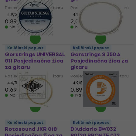
Posjedinačna žica za gitaru
Posjedinačna žica za gitaru
4,9
/5
4,1
/5
0,89 €
2,09 €
Na skladištu
Na skladištu
Količinski popust
Količinski popust
Gorstrings UNIVERSAL
Gorstrings S 350 A
011 Posjedinačna žica
Posjedinačna žica za
za gitaru
gitaru
Posjedinačna žica za gitaru
Posjedinačna žica za gitaru
4,4
/5
4,9
/5
0,69 €
0,79 €
0,89 €
0,91 €
Na skladištu
Na skladištu
Količinski popust
Količinski popust
Rotosound JKR 018
D'Addario BW032
Posjedinačna žica za
80/20 BRONZE 032