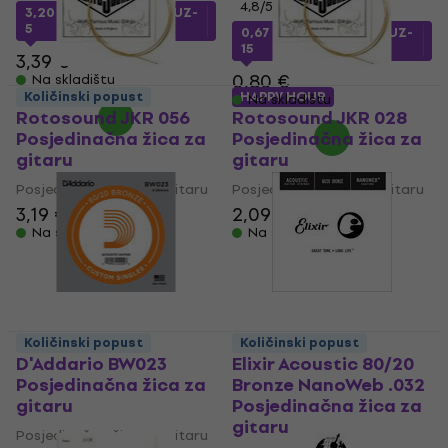
4,8
/5
3,20 €
s kodom
MUZMUZ-
5
0,67 €
s kodom
MUZMUZ-
15
3,39 €
0,80 €
Na skladištu
Količinski popust
HAPPY HOUR
Na skladištu
Rotosound JKR 056
Rotosound JKR 028
Posjedinačna žica za
Posjedinačna žica za
gitaru
gitaru
Posjedinačna žica za gitaru
Posjedinačna žica za gitaru
3,19 €
2,09 €
Na skladištu
Na skladištu
Količinski popust
Količinski popust
D'Addario BW023
Elixir Acoustic 80/20
Posjedinačna žica za
Bronze NanoWeb .032
gitaru
Posjedinačna žica za
gitaru
Posjedinačna žica za gitaru