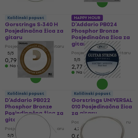
Količinski popust
HAPPY HOUR
Gorstrings S-340 H
D'Addario PB024
Posjedinačna žica za
Phosphor Bronze
gitaru
Posjedinačna žica za
gitaru
Posjedinačna žica za gitaru
Posjedinačna žica za gitaru
5
/5
0,79 €
5
/5
2,77 €
Na skladištu
Na skladištu
Količinski popust
Količinski popust
D'Addario PB022
Gorstrings UNIVERSAL
Phosphor Bronze
010 Posjedinačna žica
Posjedinačna žica za
za gitaru
gitaru
Posjedinačna žica za gitaru
Posjedinačna žica za gitaru
4,7
/5
0,69 €
5
/5