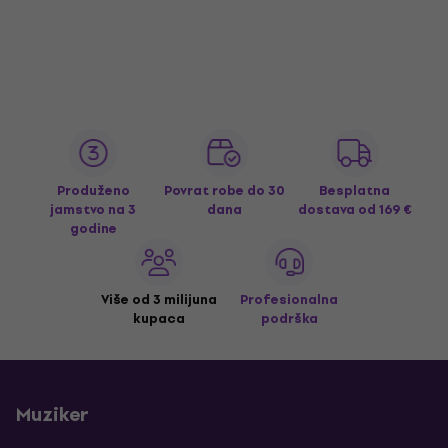
Produženo
Povrat robe do 30
Besplatna
jamstvo na 3
dana
dostava
od 169 €
godine
Više od 3 milijuna
Profesionalna
kupaca
podrška
Muziker