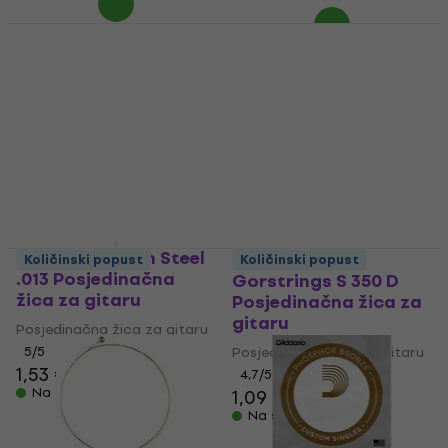
Elixir 13011 Plain Steel
HAPPY HOUR
.011 Posjedinačna žica
Gorstrings S 350 G
za gitaru
Posjedinačna žica za
gitaru
Posjedinačna žica za gitaru
4,6
/5
Posjedinačna žica za gitaru
1,55 €
4,6
/5
Na skladištu
1,09 €
Na skladištu
Elixir 13013 Plain Steel
Količinski popust
Količinski popust
.013 Posjedinačna
Gorstrings S 350 D
žica za gitaru
Posjedinačna žica za
gitaru
Posjedinačna žica za gitaru
5
/5
Posjedinačna žica za gitaru
1,53 €
4,7
/5
Na skladištu
1,09 €
Na skladištu