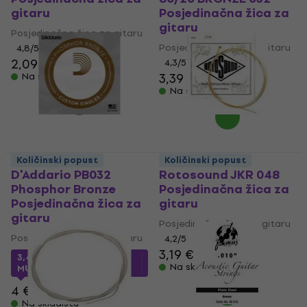
gitaru
Posjedinačna žica za
gitaru
Posjedinačna žica za gitaru
Posjedinačna žica za gitaru
4,8
/5
2,09 €
4,3
/5
3,39 €
Na skladištu
Na skladištu
Količinski popust
Količinski popust
D'Addario PB032
Rotosound JKR 048
Phosphor Bronze
Posjedinačna žica za
Posjedinačna žica za
gitaru
gitaru
Posjedinačna žica za gitaru
Posjedinačna žica za gitaru
4,2
/5
3,19 €
3,44 €
s kodom
Na skladištu
MUZMUZ-10
4 €
Na skladištu