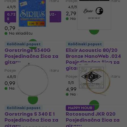
Posjedinačna žica za gitaru
Posjedinačna žica za gitaru
4,9
/5
4,5
/5
2,79 €
0,72 €
s kodom
MUZMUZ-
Na skladištu
5
0,79 €
Na skladištu
Količinski popust
Količinski popust
Gorstrings S340G
Elixir Acoustic 80/20
Posjedinačna žica za
Bronze NanoWeb .024
gitaru
Posjedinačna žica za
gitaru
Posjedinačna žica za gitaru
Posjedinačna žica za gitaru
4,8
/5
0,99 €
1,09 €
5
/5
4,99 €
Na skladištu
Na skladištu
Količinski popust
HAPPY HOUR
Gorstrings S 340 E 1
Rotosound JKR 020
Posjedinačna žica za
Posjedinačna žica za
gitaru
gitaru