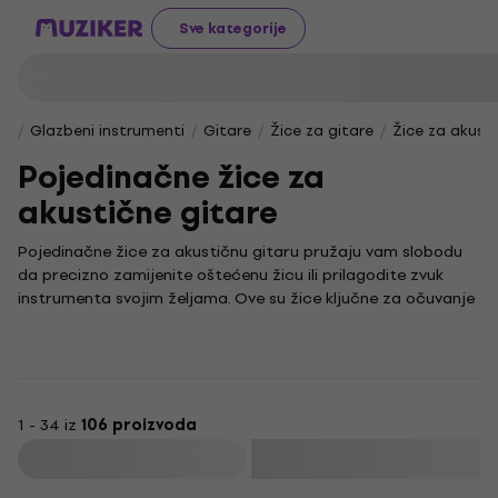
Sve kategorije
Glazbeni instrumenti
Gitare
Žice za gitare
Žice za akusti
Pojedinačne žice za
akustične gitare
Pojedinačne žice za akustičnu gitaru pružaju vam slobodu
da precizno zamijenite oštećenu žicu ili prilagodite zvuk
instrumenta svojim željama. Ove su žice ključne za očuvanje
autentičnog tona i osjećaja pod prstima, neovisno o tome
jeste li početnik ili iskusan glazbenik.
Prirodan zvuk akustične gitare uvelike ovisi o kvaliteti i vrsti
žica. Pravilnim odabirom možete značajno utjecati na
izražajnost i dinamiku svoje svirke. Uživajte u svakom tonu i
1 - 34 iz
106 proizvoda
istražite različite mogućnosti koje vam nude ove žice,
Filtrirati
stvorene za najrazličitije stilove i tehnike sviranja.