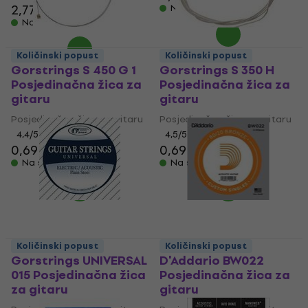
2,77 €
Na skladištu
Na skladištu
Količinski popust
Količinski popust
Gorstrings S 450 G 1
Gorstrings S 350 H
Posjedinačna žica za
Posjedinačna žica za
gitaru
gitaru
Posjedinačna žica za gitaru
Posjedinačna žica za gitaru
4,4
/5
4,5
/5
0,69 €
0,69 €
0,79 €
Na skladištu
Na skladištu
Količinski popust
Količinski popust
Gorstrings UNIVERSAL
D'Addario BW022
015 Posjedinačna žica
Posjedinačna žica za
za gitaru
gitaru