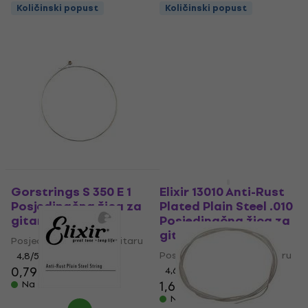
Količinski popust
Količinski popust
Količinski popust
Gorstrings S 350 E 1
Elixir 13010 Anti-Rust
Posjedinačna žica za
Plated Plain Steel .010
gitaru
Posjedinačna žica za
gitaru
Posjedinačna žica za gitaru
Posjedinačna žica za gitaru
4,8
/5
0,79 €
4,6
/5
1,69 €
1,79 €
Na skladištu
Na skladištu