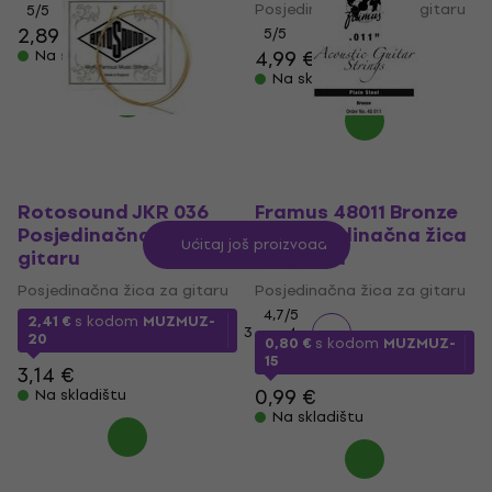
Posjedinačna žica za gitaru
5
/5
2,89 €
5
/5
4,99 €
5,69 €
Na skladištu
Na skladištu
Rotosound JKR 036
Framus 48011 Bronze
Posjedinačna žica za
011 Posjedinačna žica
Učitaj još proizvoda
gitaru
za gitaru
Posjedinačna žica za gitaru
Posjedinačna žica za gitaru
4,7
/5
2,41 €
s kodom
MUZMUZ-
1
2
3
4
20
0,80 €
s kodom
MUZMUZ-
15
3,14 €
0,99 €
Na skladištu
Na skladištu