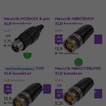
Neutrik NC5MXX 5-pin
Neutrik NBB75DFIX
XLR konektor
XLR konektor
XLR konektor
XLR konektor
5
/5
10,06 €
s kodom
7,79 €
8,26 €
MUZMUZ-25
Na skladištu
13,90 €
Na skladištu
Neutrik NC3FX-TOP
Neutrik NBNC75BLP9X
Količinski popust
XLR konektor
XLR konektor
XLR konektor
XLR konektor
5
/5
10,28 €
s kodom
MUZMUZ-20
3,23 €
s kodom
MUZMUZ-
35
12,90 €
5,29 €
Na skladištu