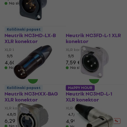
Na skladištu
6,49 €
Na skladištu
Količinski popust
HAPPY HOUR
Neutrik NC3MD-LX-B
Neutrik NC3FD-L-1 XLR
XLR konektor
konektor
XLR konektor
XLR konektor
5
/5
5
/5
4,60 €
5,49 €
7,59 €
Na skladištu
Na skladištu
Količinski popust
HAPPY HOUR
Neutrik NC3MXX-BAG
Neutrik NC3MD-L-1
XLR konektor
XLR konektor
XLR konektor
XLR konektor
4,8
/5
4,7
/5
6,29 €
4,99 €
6,09 €
- 18 %
Na skladištu
Na skladištu