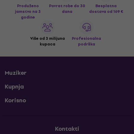
Produženo
Povrat robe do 30
Besplatna
jamstvo na 3
dana
dostava
od 169 €
godine
Više od 3 milijuna
Profesionalna
kupaca
podrška
Muziker
Kupnja
Korisno
Kontakti