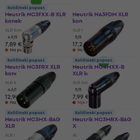
Količinski popust
Količinski popust
Neutrik NC3FXX-B XLR
Neutrik NA3FDM XLR
konektor
konektor
XLR konektor
XLR konektor
4,9
/5
5
/5
7,89 €
17,20 €
Na putu
Na putu
Količinski popust
Količinski popust
Neutrik NC3FRX XLR
Neutrik NC4MXX-B
konektor
XLR konektor
XLR konektor
XLR konektor
4,6
/5
5
/5
12,90 €
7,99 €
Na putu
Nije na skladištu
Količinski popust
Količinski popust
Neutrik NC3MX-BAG
Neutrik NC3MRX-BAG
XLR konektor
XLR konektor
XLR konektor
XLR konektor