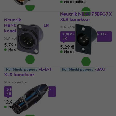
Na skladištu
Neutrik NBNC75BFG7X
XLR konektor
Neutrik
NBNC75BZV14X XLR
XLR konektor
konektor
2,91 €
s kodom
MUZMUZ-
XLR konektor
40
5,79 €
6,49 €
5,29 €
Na skladištu
Na skladištu
Neutrik NC5MD-L-B-1
Neutrik NC3MP-BAG
Količinski popust
Količinski popust
XLR konektor
XLR konektor
XLR konektor
XLR konektor
6,86 €
s kodom
MUZMUZ-
3,23 €
s kodom
MUZMUZ-
45
35
12,90 €
5,09 €
Na skladištu
Na skladištu