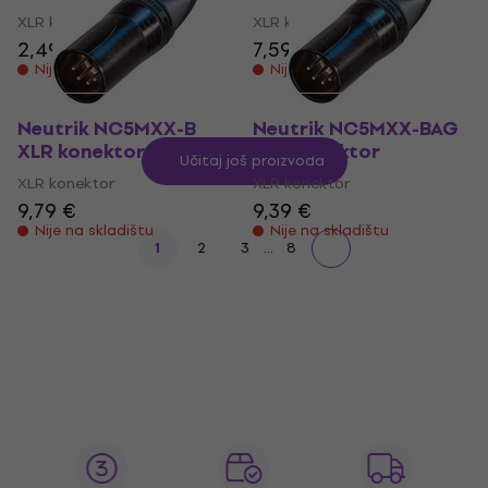
XLR konektor
XLR konektor
2,49 €
7,59 €
Nije na skladištu
Nije na skladištu
Neutrik NC5MXX-B
Neutrik NC5MXX-BAG
XLR konektor
XLR konektor
Učitaj još proizvoda
XLR konektor
XLR konektor
9,79 €
9,39 €
Nije na skladištu
Nije na skladištu
...
1
2
3
8