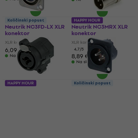
Količinski popust
HAPPY HOUR
Neutrik NC3FD-LX XLR
Neutrik NC3MRX XLR
konektor
konektor
XLR konektor
XLR konektor
6,09 €
4,7
/5
8,89 €
Na skladištu
Na skladištu
HAPPY HOUR
Količinski popust
Neutrik NCJ6FI-S XLR
Neutrik NC3MD-LX-
konektor
BAG XLR konektor
XLR konektor
XLR konektor
4,7
/5
5
/5
6,29 €
5,29 €
Na skladištu
Na skladištu