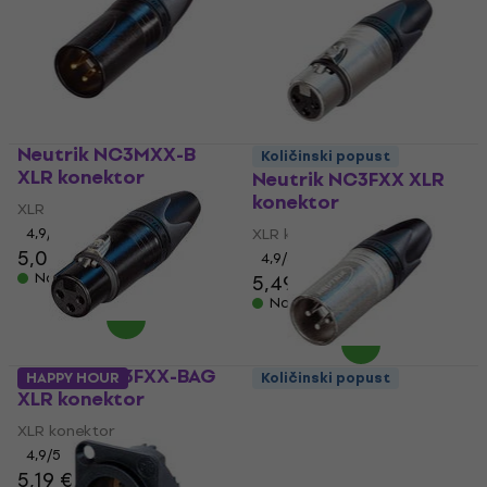
Neutrik NC3MXX-B
Količinski popust
XLR konektor
Neutrik NC3FXX XLR
konektor
XLR konektor
4,9
/5
XLR konektor
5,09 €
4,9
/5
Na skladištu
5,49 €
Na skladištu
Neutrik NC3FXX-BAG
HAPPY HOUR
Količinski popust
XLR konektor
Neutrik NC3MXX XLR
konektor
XLR konektor
4,9
/5
XLR konektor
5,19 €
4,9
/5