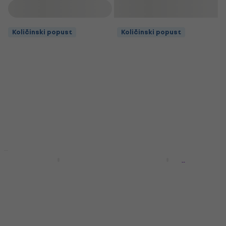
Filtrirati
Količinski popust
Količinski popust
Količinski popust
Količinski popust
Martin MA535
Martin MA530 Žice za
Authentic Acoustic
akustičnu gitaru
Žice za akustičnu
Žice za akustičnu gitaru
gitaru
4,7
/5
Žice za akustičnu gitaru
9,29 €
9,59 €
Na skladištu
4,9
/5