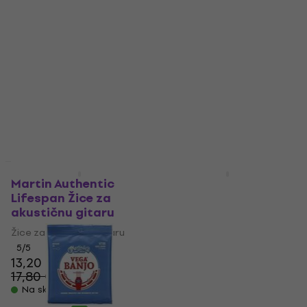
Phosphor Bronze
Žice za akustičnu gitaru
Light 3-Pack Žice za
5
/5
akustičnu gitaru
10,80 €
Žice za akustičnu gitaru
Na skladištu
5
/5
27,20 €
Na skladištu
Količinski popust
Martin Authentic
Martin Luxe Kovar
Lifespan Žice za
Acoustic Strings 12
akustičnu gitaru
Žice za akustičnu
gitaru
Žice za akustičnu gitaru
Žice za akustičnu gitaru
5
/5
13,20 €
5
/5
17,80 €
- 26 %
16,90 €
s kodom
Na skladištu
MUZMUZ-15