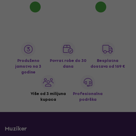
Produženo
Povrat robe do 30
Besplatna
jamstvo na 3
dana
dostava
od 169 €
godine
Više od 3 milijuna
Profesionalna
kupaca
podrška
Muziker