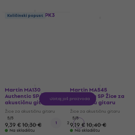
Martin MA550TPK3
Količinski popust
Količinski popust
Authentic Lifespan
Martin MA170S
Žice za akustičnu
Authentic Marquis
gitaru
Žice za akustičnu
gitaru
Žice za akustičnu gitaru
5
/5
Žice za akustičnu gitaru
40 €
4,8
/5
Na skladištu
10,70 €
Na skladištu
Martin MA130
Martin MA545
Authentic SP Žice za
Authentic SP Žice za
Učitaj još proizvoda
akustičnu gitaru
akustičnu gitaru
Žice za akustičnu gitaru
Žice za akustičnu gitaru
5
/5
5
/5
1
2
9,39 €
10,30 €
9,19 €
10,40 €
Na skladištu
Na skladištu