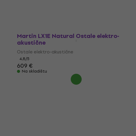
5
/5
21,10 €
Na skladištu
Martin LX1E Natural Ostale elektro-
akustične
Ostale elektro-akustične
4,8
/5
609 €
Na skladištu