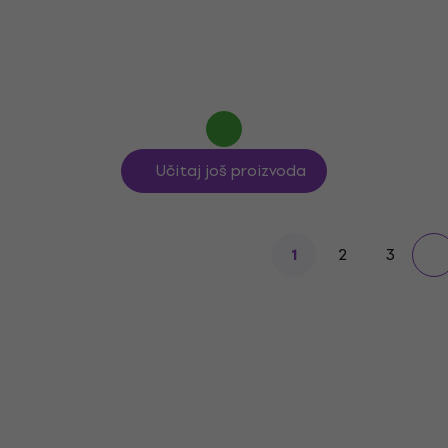
4,4
/5
30 €
s kodom
MUZMUZ-10
35 €
Na skladištu
Učitaj još proizvoda
2
3
1