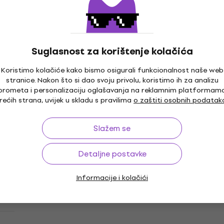
Količinski popust
Martin MA535FX SP Žice za akustičnu
gitaru
Žice za akustičnu gitaru
Suglasnost za korištenje kolačića
4,8
/5
8,69 €
s kodom
MUZMUZ-10
Koristimo kolačiće kako bismo osigurali funkcionalnost naše web
stranice. Nakon što si dao svoju privolu, koristimo ih za analizu
9,99 €
prometa i personalizaciju oglašavanja na reklamnim platformam
Na skladištu
rećih strana, uvijek u skladu s pravilima
o zaštiti osobnih podatak
Količinski popust
Martin MA530S Authentic Marquis Žice
Slažem se
za akustičnu gitaru
Žice za akustičnu gitaru
Detaljne postavke
3,8
/5
10,90 €
Informacije i kolačići
Na skladištu
Količinski popust