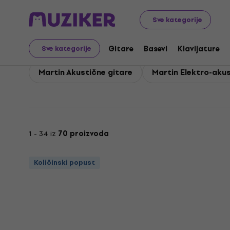
Martin
Martin Gitare
Sve kategorije
Martin Gitare
Gitare
Basevi
Klavijature
Sve kategorije
Martin Akustične gitare
Martin Elektro-akus
1 - 34 iz
70 proizvoda
Količinski popust