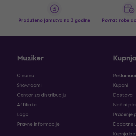
Produženo jamstvo na 3 godine
Povrat robe d
Muziker
Kupnj
O nama
Reklamaci
Showroomi
Kuponi
Centar za distribuciju
Dostava
Affiliate
Načini pl
Logo
Praćenje 
Pravne informacije
Dodatne u
Kupnja be