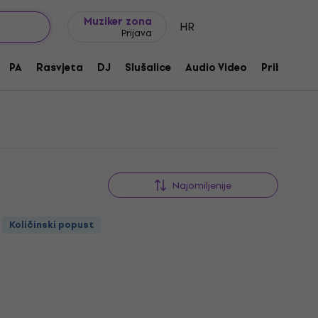
Ideje za poklon
FAQ
Muziker Blog
Muziker zona
HR
Prijava
PA
Rasvjeta
DJ
Slušalice
Audio Video
Pribor
Najomiljenije
Količinski popust