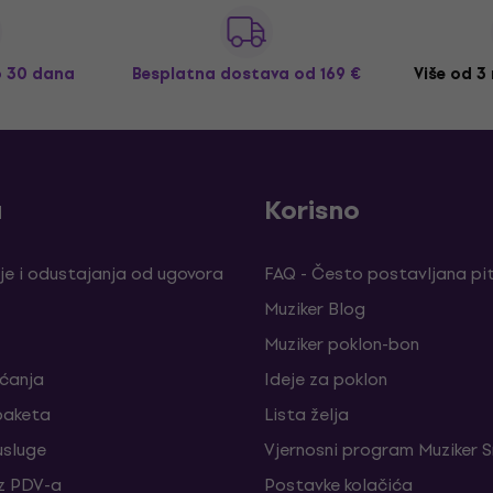
o 30 dana
Besplatna dostava
od 169 €
Više od 3
a
Korisno
je i odustajanja od ugovora
FAQ - Često postavljana pi
Muziker Blog
Muziker poklon-bon
aćanja
Ideje za poklon
paketa
Lista želja
sluge
Vjernosni program Muziker S
z PDV-a
Postavke kolačića